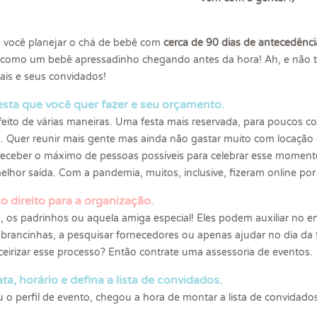
e você planejar o chá de bebê com
cerca de 90 dias
de antecedênci
as, como um bebê apressadinho chegando antes da hora! Ah, e n
is e seus convidados!
festa que você quer fazer e seu orçamento.
eito de várias maneiras. Uma festa mais reservada, para poucos c
. Quer reunir mais gente mas ainda não gastar muito com locação 
eceber o máximo de pessoas possíveis para celebrar esse momento
melhor saída. Com a pandemia, muitos, inclusive, fizeram online 
 direito para a organização.
 os padrinhos ou aquela amiga especial! Eles podem auxiliar no env
embrancinhas, a pesquisar fornecedores ou apenas ajudar no dia da 
eirizar esse processo? Então contrate uma assessoria de eventos.
ta, horário e defina a lista de convidados.
u o perfil de evento, chegou a hora de montar a lista de convida