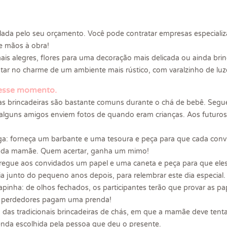
lada pelo seu orçamento. Você pode contratar empresas especializ
 e mãos à obra!
ais alegres, flores para uma decoração mais delicada ou ainda br
r no charme de um ambiente mais rústico, com varalzinho de luz
 esse momento.
 as brincadeiras são bastante comuns durante o chá de bebê. Seg
alguns amigos enviem fotos de quando eram crianças. Aos futuros 
riga: forneça um barbante e uma tesoura e peça para que cada con
ga da mamãe. Quem acertar, ganha um mimo!
tregue aos convidados um papel e uma caneta e peça para que el
ia junto do pequeno anos depois, para relembrar este dia especial.
pinha: de olhos fechados, os participantes terão que provar as pa
perdedores pagam uma prenda!
 das tradicionais brincadeiras de chás, em que a mamãe deve tenta
enda escolhida pela pessoa que deu o presente.