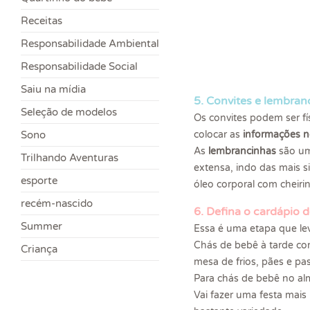
Receitas
Responsabilidade Ambiental
Responsabilidade Social
Saiu na mídia
5. Convites e lembran
Seleção de modelos
Os convites podem ser fí
Sono
colocar as
informações n
As
lembrancinhas
são um
Trilhando Aventuras
extensa, indo das mais 
esporte
óleo corporal com cheir
recém-nascido
6. Defina o cardápio 
Summer
Essa é uma etapa que lev
Chás de bebê à tarde com
Criança
mesa de frios, pães e pa
Para chás de bebê no alm
Vai fazer uma festa mai