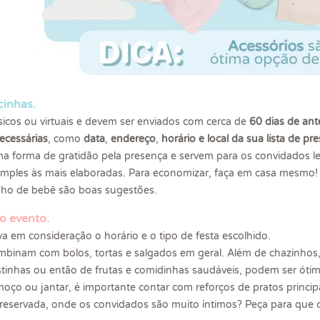
cinhas.
sicos ou virtuais e devem ser enviados com cerca de
60 dias de an
ecessárias
, como
data
,
endereço
,
horário e local da sua lista de pr
a forma de gratidão pela presença e servem para os convidados 
simples às mais elaboradas. Para economizar, faça em casa mesmo
inho de bebê são boas sugestões.
do evento.
a em consideração o horário e o tipo de festa escolhido.
binam com bolos, tortas e salgados em geral. Além de chazinhos, s
stinhas ou então de frutas e comidinhas saudáveis, podem ser óti
oço ou jantar, é importante contar com reforços de pratos principa
s reservada, onde os convidados são muito íntimos? Peça para qu