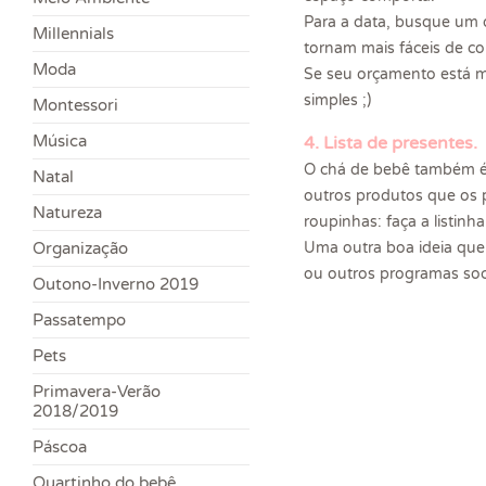
Para a data, busque um d
Millennials
tornam mais fáceis de con
Moda
Se seu orçamento está ma
simples ;)
Montessori
Música
4. Lista de presentes.
O chá de bebê também é 
Natal
outros produtos que os 
Natureza
roupinhas: faça a listinh
Organização
Uma outra boa ideia qu
ou outros programas soci
Outono-Inverno 2019
Passatempo
Pets
Primavera-Verão
2018/2019
Páscoa
Quartinho do bebê