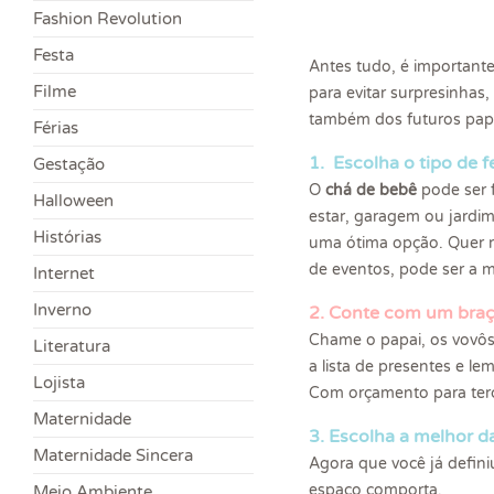
Fashion Revolution
Festa
Antes tudo, é important
Filme
para evitar surpresinh
também dos futuros papa
Férias
1. Escolha o tipo de 
Gestação
O
chá de bebê
pode ser f
Halloween
estar, garagem ou jardim
Histórias
uma ótima opção. Quer r
de eventos, pode ser a 
Internet
Inverno
2. Conte com um braço
Chame o papai, os vovôs,
Literatura
a lista de presentes e l
Lojista
Com orçamento para terc
Maternidade
3. Escolha a melhor da
Maternidade Sincera
Agora que você já defini
espaço comporta.
Meio Ambiente