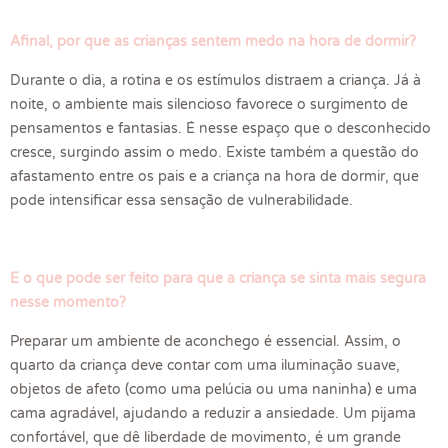
Afinal, por que as crianças sentem medo na hora de dormir?
Durante o dia, a rotina e os estímulos distraem a criança. Já à
noite, o ambiente mais silencioso favorece o surgimento de
pensamentos e fantasias. É nesse espaço que o desconhecido
cresce, surgindo assim o medo. Existe também a questão do
afastamento entre os pais e a criança na hora de dormir, que
pode intensificar essa sensação de vulnerabilidade.
E o que pode ser feito para que a criança se sinta mais segura
nesse momento?
Preparar um ambiente de aconchego é essencial. Assim, o
quarto da criança deve contar com uma iluminação suave,
objetos de afeto (como uma pelúcia ou uma naninha) e uma
cama agradável, ajudando a reduzir a ansiedade. Um
pijama
confortável,
que dê liberdade de movimento, é um grande