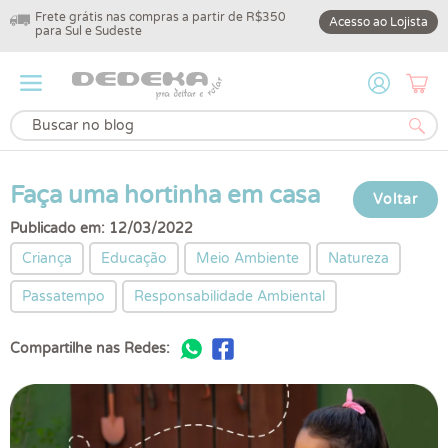
Frete grátis nas compras a partir de R$350
10% off na primeir
Acesso ao Lojista
para Sul e Sudeste
DEDEKA10
Faça uma hortinha em casa
Voltar
Publicado em: 12/03/2022
Criança
Educação
Meio Ambiente
Natureza
Passatempo
Responsabilidade Ambiental
Compartilhe nas Redes: