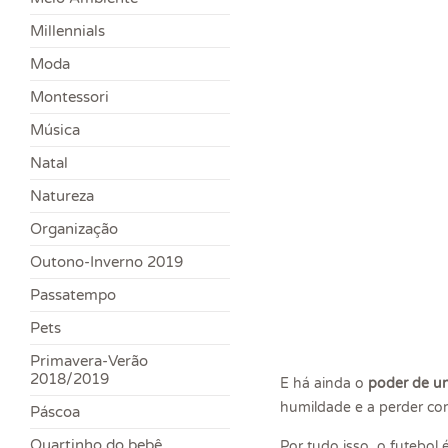
Millennials
Moda
Montessori
Música
Natal
Natureza
Organização
Outono-Inverno 2019
Passatempo
Pets
Primavera-Verão
2018/2019
E há ainda o
poder de u
humildade e a perder co
Páscoa
Quartinho do bebê
Por tudo isso, o futebo