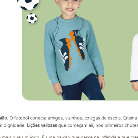
nião
. O futebol conecta amigos, vizinhos, colegas de escola. Ensina
m dignidade.
Lições valiosas
que começam ali, nos primeiros chutes
l é mais que um jogo. É uma paixão que nasce na infância e que c