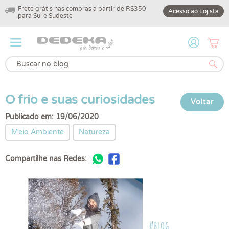
10% off na primeira compra com cupom
4% de desconto no 
Acesso ao Lojista
DEDEKA10
O frio e suas curiosidades
Voltar
Publicado em: 19/06/2020
Meio Ambiente
Natureza
Compartilhe nas Redes: