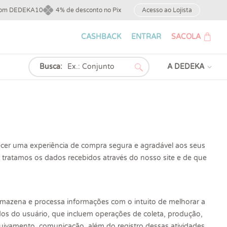
upom DEDEKA10
4% de desconto no Pix
Acesso ao Lojista
CASHBACK
ENTRAR
SACOLA
Busca:
A DEDEKA
er uma experiência de compra segura e agradável aos seus
mo tratamos os dados recebidos através do nosso site e de que
mazena e processa informações com o intuito de melhorar a
dos do usuário, que incluem operações de coleta, produção,
quivamento, comunicação, além do registro dessas atividades,