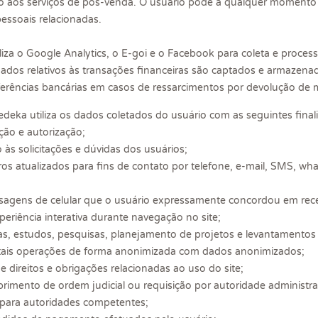
o aos serviços de pós-venda. O usuário pode a qualquer momento 
essoais relacionadas.
iza o Google Analytics, o E-goi e o Facebook para coleta e proce
Dados relativos às transações financeiras são captados e armaze
sferências bancárias em casos de ressarcimentos por devolução de 
deka utiliza os dados coletados do usuário com as seguintes final
ação e autorização;
s solicitações e dúvidas dos usuários;
s atualizados para fins de contato por telefone, e-mail, SMS, what
nsagens de celular que o usuário expressamente concordou em rec
eriência interativa durante navegação no site;
icas, estudos, pesquisas, planejamento de projetos e levantamento
ndo tais operações de forma anonimizada com dados anonimizados;
 direitos e obrigações relacionadas ao uso do site;
rimento de ordem judicial ou requisição por autoridade administr
 para autoridades competentes;