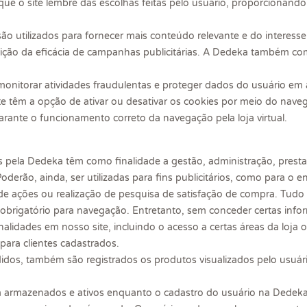
que o site lembre das escolhas feitas pelo usuário, proporcionand
 são utilizados para fornecer mais conteúdo relevante e do interess
ição da eficácia de campanhas publicitárias. A Dedeka também com
onitorar atividades fraudulentas e proteger dados do usuário em 
ite têm a opção de ativar ou desativar os cookies por meio do nave
rante o funcionamento correto da navegação pela loja virtual.
s pela Dedeka têm como finalidade a gestão, administração, prest
derão, ainda, ser utilizadas para fins publicitários, como para o
e ações ou realização de pesquisa de satisfação de compra. Tudo
 obrigatório para navegação. Entretanto, sem conceder certas info
alidades em nosso site, incluindo o acesso a certas áreas da loja 
para clientes cadastrados.
didos, também são registrados os produtos visualizados pelo usu
 armazenados e ativos enquanto o cadastro do usuário na Dedeka t