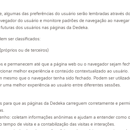
e, algumas das preferências do usuário serão lembradas através d
vegador do usuário e monitore padrões de navegação ao navegar pe
s futuras dos usuários nas páginas da Dedeka.
em ser classificados:
próprios ou de terceiros)
ios e permanecem até que a página web ou o navegador sejam fecha
rcionar melhor experiência e conteúdo contextualizado ao usuário.
em mesmo que o navegador tenha sido fechado. Podem ser utilizado
r uma melhor experiência ao usuário entre diferentes sessões.
ais para que as páginas da Dedeka carreguem corretamente e permi
as.
nho: coletam informações anônimas e ajudam a entender como os 
o tempo de visita e a contabilização das visitas e interações.