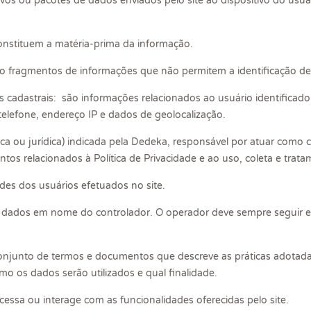
os ou pacotes de dados enviados pelo site ao dispositivo do usuári
nstituem a matéria-prima da informação.
 fragmentos de informações que não permitem a identificação de 
cadastrais: são informações relacionados ao usuário identificado 
 telefone, endereço IP e dados de geolocalização.
ica ou jurídica) indicada pela Dedeka, responsável por atuar como 
os relacionados à Política de Privacidade e ao uso, coleta e trat
ades dos usuários efetuados no site.
 dados em nome do controlador. O operador deve sempre seguir es
 conjunto de termos e documentos que descreve as práticas adotada
omo os dados serão utilizados e qual finalidade.
cessa ou interage com as funcionalidades oferecidas pelo site.