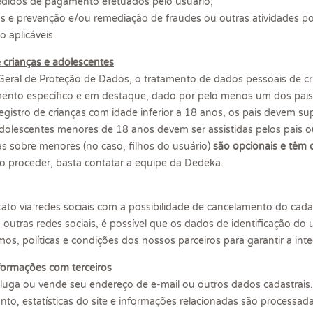
didos de pagamento efetuados pelo usuário;
s e prevenção e/ou remediação de fraudes ou outras atividades pot
o aplicáveis.
 crianças e adolescentes
Geral de Proteção de Dados, o tratamento de dados pessoais de cr
mento específico e em destaque, dado por pelo menos um dos pais
egistro de crianças com idade inferior a 18 anos, os pais devem sup
adolescentes menores de 18 anos devem ser assistidas pelos pais o
s sobre menores (no caso, filhos do usuário)
são opcionais e têm 
 proceder, basta contatar a equipe da Dedeka.
tato via redes sociais com a possibilidade de cancelamento do ca
utras redes sociais, é possível que os dados de identificação do u
s, políticas e condições dos nossos parceiros para garantir a int
ormações com terceiros
luga ou vende seu endereço de e-mail ou outros dados cadastrai
nto, estatísticas do site e informações relacionadas são process