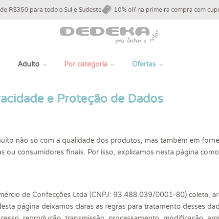
 de R$350 para todo o Sul e Sudeste
10% off na primeira compra com c
Adulto
Por categoria
Ofertas
ivacidade e Proteção de Dados
ito não só com a qualidade dos produtos, mas também em fornec
istas ou consumidores finais. Por isso, explicamos nesta página co
.
mércio de Confecções Ltda (CNPJ: 93.488.039/0001-80) coleta, ar
Nesta página deixamos claras as regras para tratamento desses da
o, acesso, reprodução, transmissão, processamento, modificação, ar