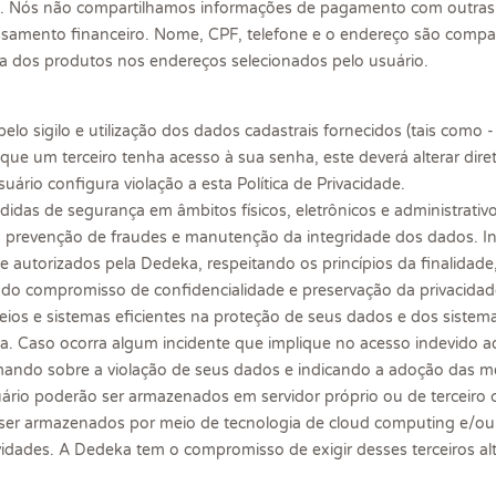
. Nós não compartilhamos informações de pagamento com outras 
ssamento financeiro. Nome, CPF, telefone e o endereço são compar
ga dos produtos nos endereços selecionados pelo usuário.
elo sigilo e utilização dos dados cadastrais fornecidos (tais como 
 que um terceiro tenha acesso à sua senha, este deverá alterar di
uário configura violação a esta Política de Privacidade.
das de segurança em âmbitos físicos, eletrônicos e administrativ
a prevenção de fraudes e manutenção da integridade dos dados. 
e autorizados pela Dedeka, respeitando os princípios da finalidad
ém do compromisso de confidencialidade e preservação da privacidade
eios e sistemas eficientes na proteção de seus dados e dos sistemas
ça. Caso ocorra algum incidente que implique no acesso indevido a
mando sobre a violação de seus dados e indicando a adoção das me
rio poderão ser armazenados em servidor próprio ou de terceiro c
 ser armazenados por meio de tecnologia de cloud computing e/ou
vidades. A Dedeka tem o compromisso de exigir desses terceiros a