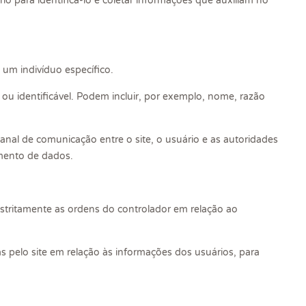
o para identificá-lo e coletar informações que auxiliam no
um indivíduo específico.
ou identificável. Podem incluir, por exemplo, nome, razão
canal de comunicação entre o site, o usuário e as autoridades
amento de dados.
tritamente as ordens do controlador em relação ao
s pelo site em relação às informações dos usuários, para