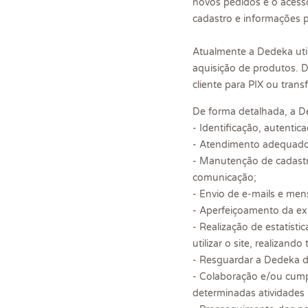
novos pedidos e o acess
cadastro e informações p
Atualmente a Dedeka util
aquisição de produtos. 
cliente para PIX ou tran
De forma detalhada, a De
- Identificação, autentic
- Atendimento adequado à
- Manutenção de cadastro
comunicação;
- Envio de e-mails e me
- Aperfeiçoamento da exp
- Realização de estatíst
utilizar o site, realiza
- Resguardar a Dedeka de
- Colaboração e/ou cump
determinadas atividades