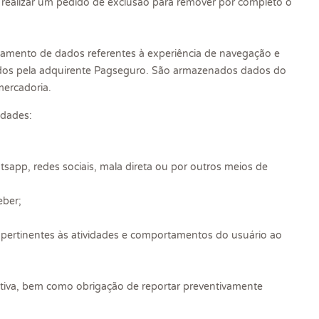
realizar um pedido de exclusão para remover por completo o
ssamento de dados referentes à experiência de navegação e
nados pela adquirente Pagseguro. São armazenados dados do
mercadoria.
idades:
sapp, redes sociais, mala direta ou por outros meios de
eber;
s pertinentes às atividades e comportamentos do usuário ao
ativa, bem como obrigação de reportar preventivamente