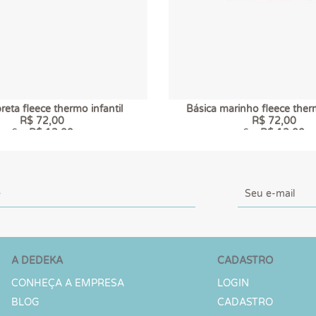
reta fleece thermo infantil
Básica marinho fleece therm
R$ 72,00
R$ 72,00
6 x
R$ 12,00
6 x
R$ 12,00
A DEDEKA
CADASTRO
CONHEÇA A EMPRESA
LOGIN
BLOG
CADASTRO