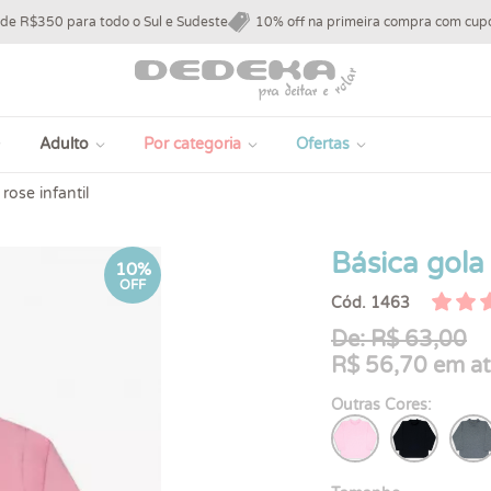
 de R$350 para todo o Sul e Sudeste
10% off na primeira compra com c
Adulto
Por categoria
Ofertas
rose infantil
Básica gola 
10%
OFF
Cód. 1463
De: R$ 63,00
R$ 56,70 em at
Outras Cores: