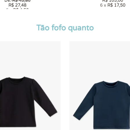
De:
R$ 45,80
R$ 105,00
R$ 27,48
6 x
R$ 17,50
6 x
R$ 4,58
Tão fofo quanto