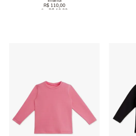
infantil
R$ 110,00
6 x
R$ 18,33