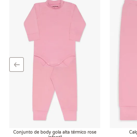
‹
–
Conjunto de body gola alta térmico rose
Calç