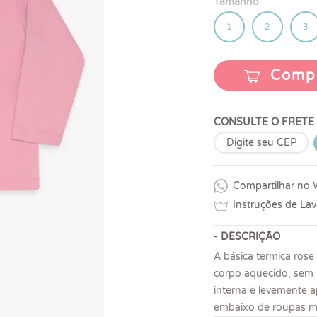
Tamanho
1
2
3
Comp
CONSULTE O FRETE
Compartilhar no
Instruções de La
- DESCRIÇÃO
A básica térmica rose
corpo aquecido, sem 
interna é levemente 
embaixo de roupas ma