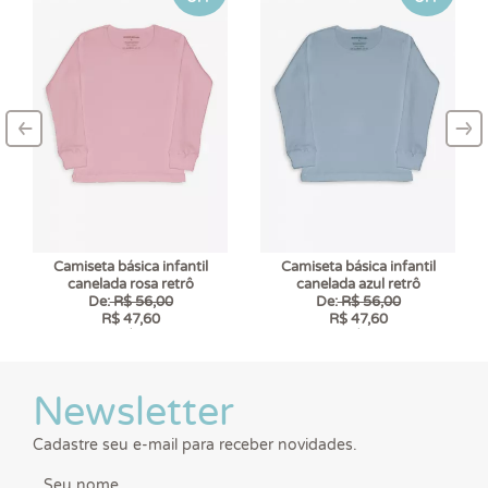
‹
›
–
–
Camiseta básica infantil
Camiseta básica infantil
canelada rosa retrô
canelada azul retrô
De:
R$ 56,00
De:
R$ 56,00
R$ 47,60
R$ 47,60
6 x
R$ 7,93
6 x
R$ 7,93
Newsletter
Cadastre seu e-mail para receber novidades.