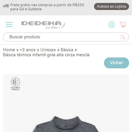
Frete grátis nas compras a partir de R$350
10% off na primeir
Acesso ao Lojista
para Sul e Sudeste
DEDEKA10
Home
»
+3 anos
»
Unissex
»
Básica
»
Básica térmica infantil gola alta cinza mescla
Voltar