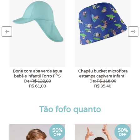
‹
›
–
–
Boné com aba verde água
Chapéu bucket microfibra
bebê e infantil Forro FPS
estampa capivara infantil
De:
R$ 122,00
De:
R$ 118,00
R$ 61,00
R$ 35,40
6 x
R$ 10,17
6 x
R$ 5,90
Tão fofo quanto
50%
50%
OFF
OFF