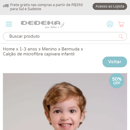
Frete grátis nas compras a partir de R$350
10% off na primeir
Acesso ao Lojista
para Sul e Sudeste
DEDEKA10
Home
»
1-3 anos
»
Menino
»
Bermuda
»
Calção de microfibra capivara infantil
Voltar
50%
OFF