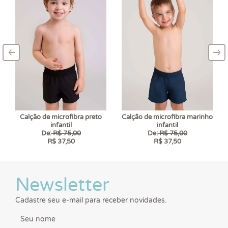
‹
›
–
–
Calção de microfibra preto
Calção de microfibra marinho
infantil
infantil
De:
R$ 75,00
De:
R$ 75,00
R$ 37,50
R$ 37,50
6 x
R$ 6,25
6 x
R$ 6,25
Newsletter
Cadastre seu e-mail para receber novidades.