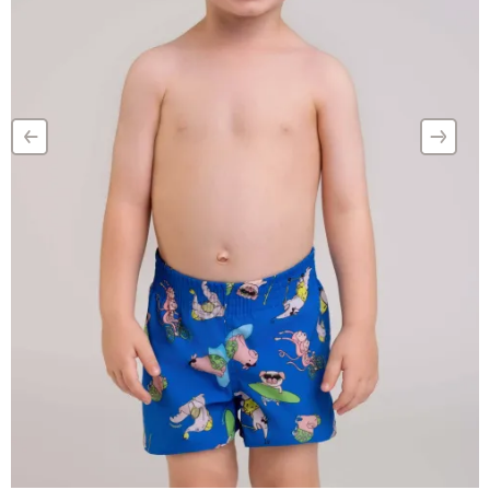
‹
›
–
–