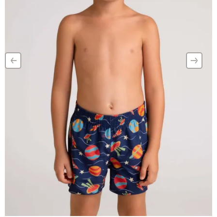
‹
›
–
–