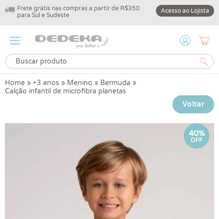
Frete grátis nas compras a partir de R$350
10% off na primeir
Acesso ao Lojista
para Sul e Sudeste
DEDEKA10
Home
»
+3 anos
»
Menino
»
Bermuda
»
Calção infantil de microfibra planetas
Voltar
40%
OFF