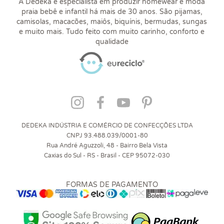
A Dedeka é especialista em produzir homewear e moda
praia bebê e infantil há mais de 30 anos. São pijamas,
camisolas, macacões, maiôs, biquínis, bermudas, sungas
e muito mais. Tudo feito com muito carinho, conforto e
qualidade
DEDEKA INDÚSTRIA E COMÉRCIO DE CONFECÇÕES LTDA
CNPJ 93.488.039/0001-80
Rua André Aguzzoli, 48 - Bairro Bela Vista
Caxias do Sul - RS - Brasil - CEP 95072-030
FORMAS DE PAGAMENTO