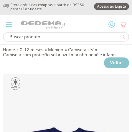
Frete grátis nas compras a partir de R$350
10% off na primeir
Acesso ao Lojista
para Sul e Sudeste
DEDEKA10
Home
»
0-12 meses
»
Menino
»
Camiseta UV
»
Camiseta com proteção solar azul marinho bebê e infantil
Voltar