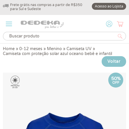
Frete grátis nas compras a partir de R$350
10% off na primeir
Acesso ao Lojista
para Sul e Sudeste
DEDEKA10
Home
»
0-12 meses
»
Menino
»
Camiseta UV
»
Camiseta com proteção solar azul oceano bebê e infantil
Voltar
50%
OFF