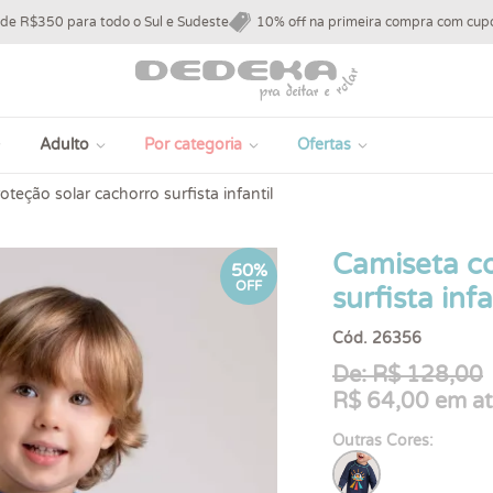
 de R$350 para todo o Sul e Sudeste
10% off na primeira compra com c
Adulto
Por categoria
Ofertas
teção solar cachorro surfista infantil
Camiseta c
50%
OFF
surfista infa
Cód. 26356
De: R$ 128,00
R$ 64,00 em at
Outras Cores: