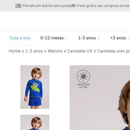
Parcele em até 6x sem juros
Frete grátis nas compras acima
Toda a loja
0-12 meses
1-3 anos
+3 anos
Home
»
1-3 anos
»
Menino
»
Camiseta UV
»
Camiseta com pro