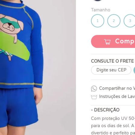
Tamanho
1
2
3
Comp
CONSULTE O FRETE
Compartilhar no
Instruções de La
- DESCRIÇÃO
Com proteção UV 50+,
para os dias de sol. 
divertido e perfeito p