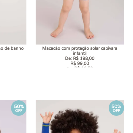
ão de banho
Macacão com proteção solar capivara
infantil
De:
R$ 198,00
R$ 99,00
6 x
R$ 16,50
50%
50%
OFF
OFF