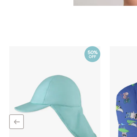
50%
OFF
‹
–