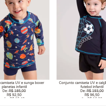
 camiseta UV e sunga boxer
Conjunto camiseta UV e calç
planetas infantil
futebol infantil
De:
R$ 185,00
De:
R$ 193,00
R$ 92,50
R$ 96,50
6 x
R$ 15,42
6 x
R$ 16,08