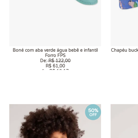
Boné com aba verde água bebê e infantil
Chapéu bucke
Forro FPS
De:
R$ 122,00
R$ 61,00
6 x
R$ 10,17
50%
OFF