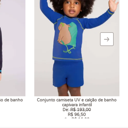
›
–
ão de banho
Conjunto camiseta UV e calção de banho
capivara infantil
De:
R$ 193,00
R$ 96,50
6 x
R$ 16,08