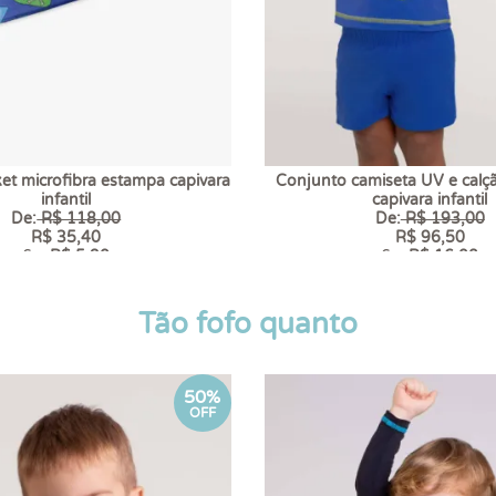
t microfibra estampa capivara
Conjunto camiseta UV e calç
infantil
capivara infantil
De:
R$ 118,00
De:
R$ 193,00
R$ 35,40
R$ 96,50
6 x
R$ 5,90
6 x
R$ 16,08
Tão fofo quanto
50%
OFF