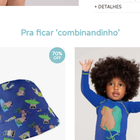
+ DETALHES
Pra ficar 'combinandinho'
70%
OFF