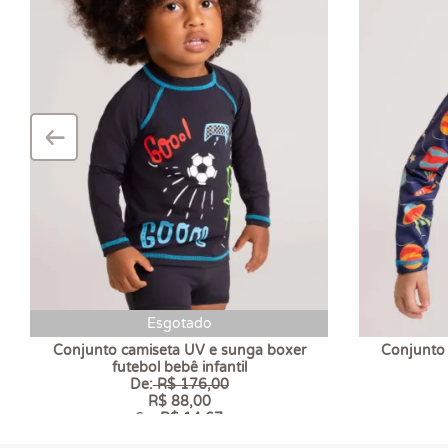
‹
–
Esgotado
Conjunto camiseta UV e sunga boxer
Conjunto
futebol bebê infantil
De:
R$ 176,00
R$ 88,00
6 x
R$ 14,67