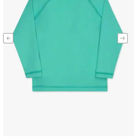
‹
›
–
–