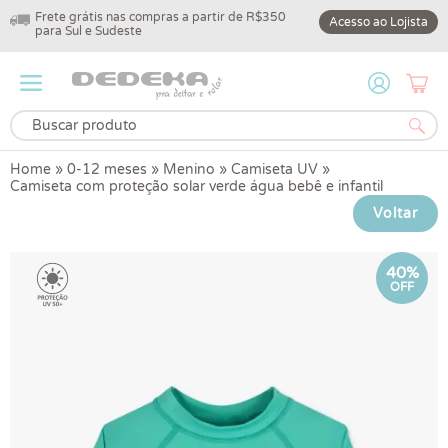
Frete grátis nas compras a partir de R$350
10% off na primeir
Acesso ao Lojista
para Sul e Sudeste
DEDEKA10
Home
»
0-12 meses
»
Menino
»
Camiseta UV
»
Camiseta com proteção solar verde água bebê e infantil
Voltar
40%
OFF