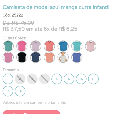
Camiseta de modal azul manga curta infantil
Cód. 25222
De: R$ 75,00
R$ 37,50 em até 6x de R$ 6,25
Outras Cores:
Tamanho
1
2
3
4
6
8
10
12
14
16
Valores diferem conforme o tamanho