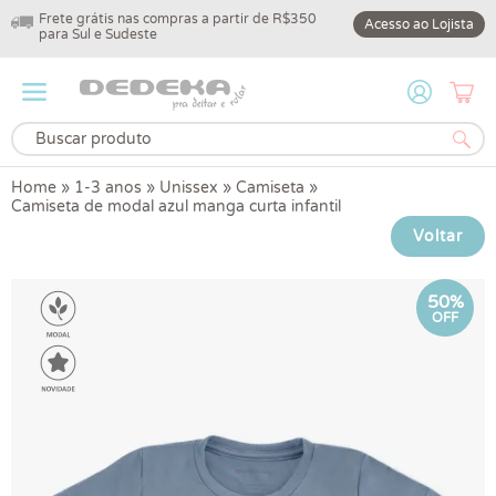
Frete grátis nas compras a partir de R$350
10% off na primeir
Acesso ao Lojista
para Sul e Sudeste
DEDEKA10
Home
»
1-3 anos
»
Unissex
»
Camiseta
»
Camiseta de modal azul manga curta infantil
Voltar
50%
OFF