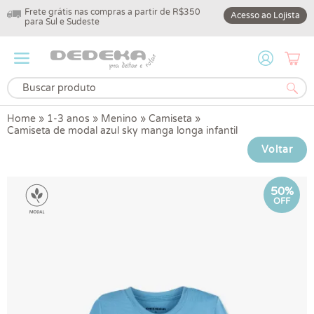
Frete grátis nas compras a partir de R$350
10% off na primeir
Acesso ao Lojista
para Sul e Sudeste
DEDEKA10
Home
»
1-3 anos
»
Menino
»
Camiseta
»
Camiseta de modal azul sky manga longa infantil
Voltar
50%
OFF