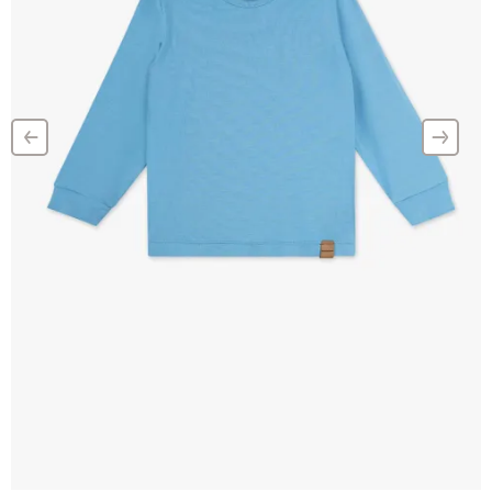
‹
›
–
–