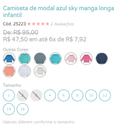
Camiseta de modal azul sky manga longa
infantil
Cód. 25223
2 Avaliações
De: R$ 95,00
R$ 47,50 em até 6x de R$ 7,92
Outras Cores:
Tamanho
1
2
3
4
6
8
10
12
14
16
Valores diferem conforme o tamanho