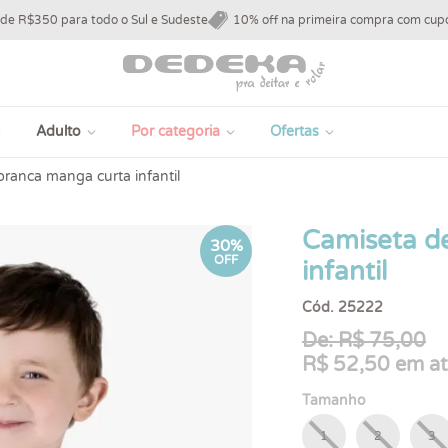
 de R$350 para todo o Sul e Sudeste
10% off na primeira compra com c
Adulto
Por categoria
Ofertas
ranca manga curta infantil
Camiseta d
30%
OFF
infantil
Cód. 25222
De: R$ 75,00
R$ 52,50 em at
Tamanho
1
2
3