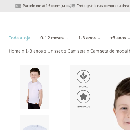
Parcele em até 6x sem juros
Frete grátis nas compras acima
Toda a loja
0-12 meses
1-3 anos
+3 anos
Home
»
1-3 anos
»
Unissex
»
Camiseta
»
Camiseta de modal b