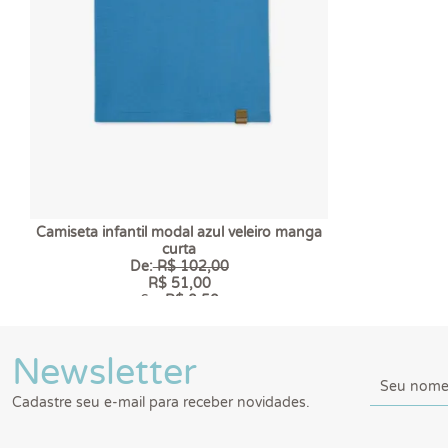
Camiseta infantil modal azul veleiro manga
curta
De:
R$ 102,00
R$ 51,00
6 x
R$ 8,50
Newsletter
Cadastre seu e-mail para receber novidades.