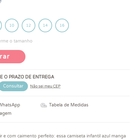
10
12
14
16
forme o tamanho
rar
 E O PRAZO DE ENTREGA
Consultar
Não sei meu CEP
 WhatsApp
Tabela de Medidas
vagem
ir e com caimento perfeito: essa camiseta infantil azul manga