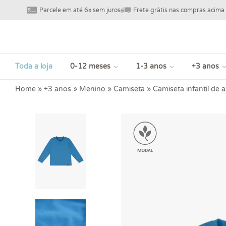
Parcele em até 6x sem juros
Frete grátis nas compras acima
Toda a loja
0-12 meses
1-3 anos
+3 anos
Home
»
+3 anos
»
Menino
»
Camiseta
»
Camiseta infantil de 