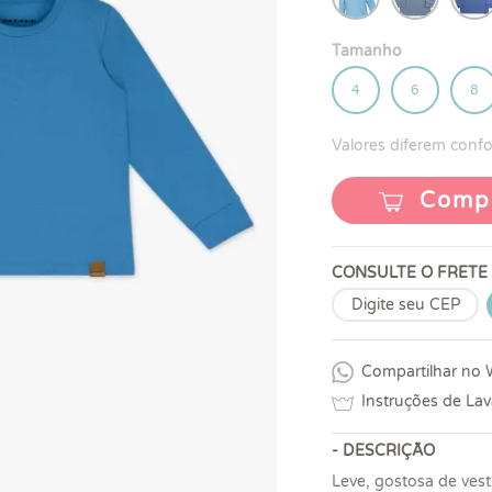
Tamanho
4
6
8
Valores diferem con
Comp
CONSULTE O FRETE
Compartilhar no
Instruções de La
- DESCRIÇÃO
Leve, gostosa de vest