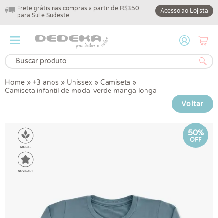
Frete grátis nas compras a partir de R$350
10% off na primeir
Acesso ao Lojista
para Sul e Sudeste
DEDEKA10
Home
»
+3 anos
»
Unissex
»
Camiseta
»
Camiseta infantil de modal verde manga longa
Voltar
50%
OFF