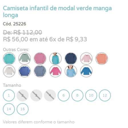
Camiseta infantil de modal verde manga
longa
Cód. 25226
De: R$ 112,00
R$ 56,00 em até 6x de R$ 9,33
Outras Cores:
Tamanho
1
2
3
4
6
8
10
12
14
16
Valores diferem conforme o tamanho