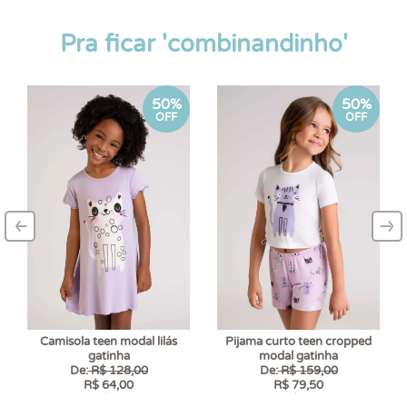
Pra ficar 'combinandinho'
50%
50%
OFF
OFF
‹
›
–
–
Camisola teen modal lilás
Pijama curto teen cropped
gatinha
modal gatinha
De:
R$ 128,00
De:
R$ 159,00
R$ 64,00
R$ 79,50
6 x
R$ 10,67
6 x
R$ 13,25