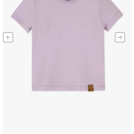
‹
›
–
–