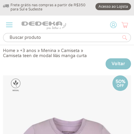
Frete grátis nas compras a partir de R$350
10% off na primeir
Acesso ao Lojista
para Sul e Sudeste
DEDEKA10
Home
»
+3 anos
»
Menina
»
Camiseta
»
Camiseta teen de modal lilás manga curta
Voltar
50%
OFF