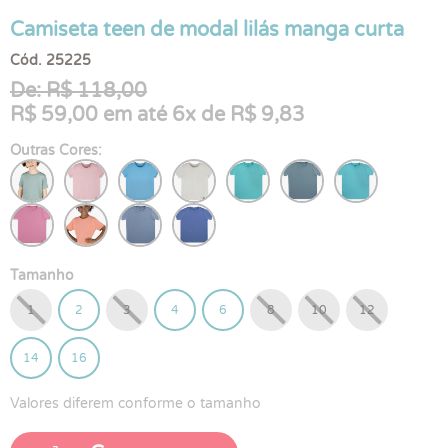
Camiseta teen de modal lilás manga curta
Cód. 25225
De: R$ 118,00
R$ 59,00 em até 6x de R$ 9,83
Outras Cores:
Tamanho
1
2
3
4
6
8
10
12
14
16
Valores diferem conforme o tamanho