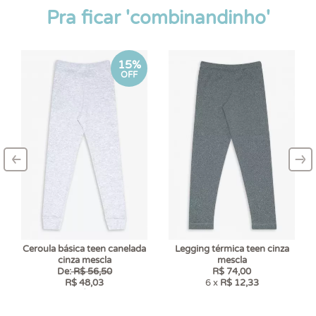
Pra ficar 'combinandinho'
15%
OFF
‹
›
–
–
Ceroula básica teen canelada
Legging térmica teen cinza
cinza mescla
mescla
De:
R$ 56,50
R$ 74,00
R$ 48,03
6 x
R$ 12,33
6 x
R$ 8,01