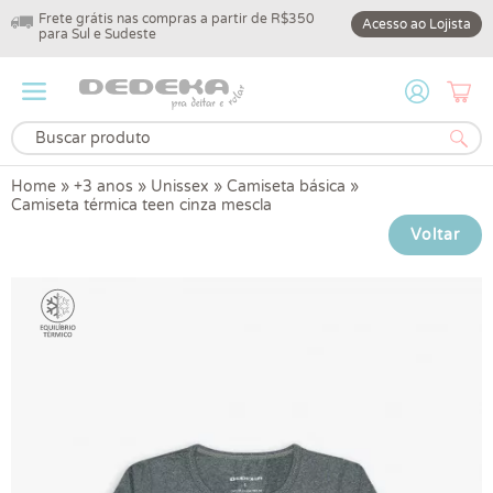
Frete grátis nas compras a partir de R$350
10% off na primeir
Acesso ao Lojista
para Sul e Sudeste
DEDEKA10
Home
»
+3 anos
»
Unissex
»
Camiseta básica
»
Camiseta térmica teen cinza mescla
Voltar