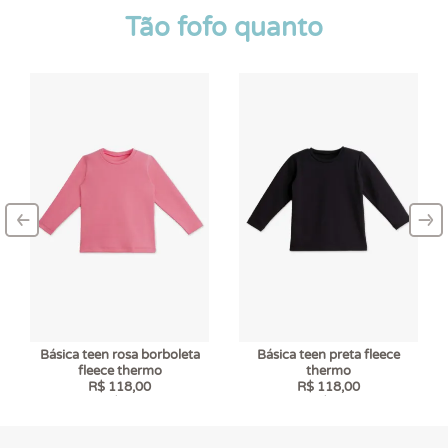
Tão fofo quanto
‹
›
–
–
Básica teen rosa borboleta
Básica teen preta fleece
fleece thermo
thermo
R$ 118,00
R$ 118,00
6 x
R$ 19,67
6 x
R$ 19,67