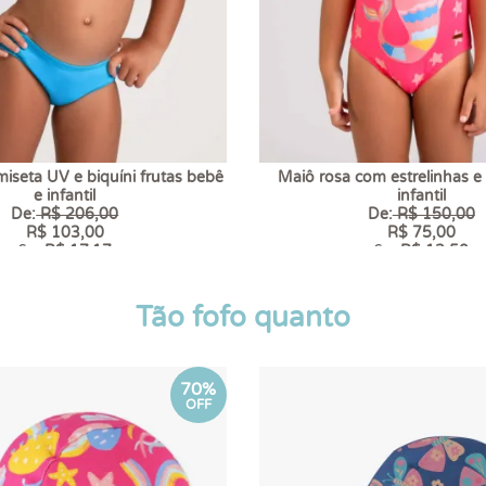
amiseta UV e biquíni frutas bebê
Maiô rosa com estrelinhas e 
e infantil
infantil
De:
R$ 206,00
De:
R$ 150,00
R$ 103,00
R$ 75,00
6 x
R$ 17,17
6 x
R$ 12,50
Tão fofo quanto
70%
OFF