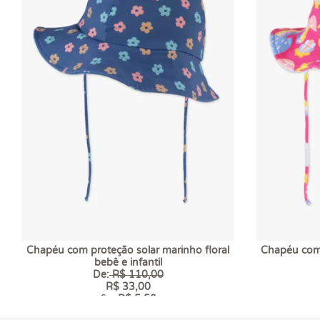
Chapéu com proteção solar marinho floral
Chapéu com 
bebê e infantil
De:
R$ 110,00
R$ 33,00
6 x
R$ 5,50