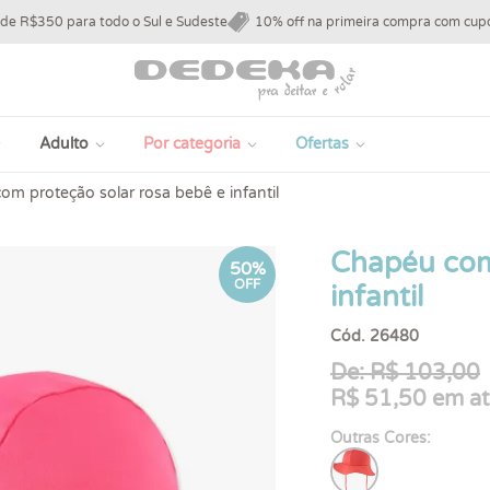
 de R$350 para todo o Sul e Sudeste
10% off na primeira compra com c
Adulto
Por categoria
Ofertas
m proteção solar rosa bebê e infantil
Chapéu com
50%
OFF
infantil
Cód. 26480
De: R$ 103,00
R$ 51,50 em at
Outras Cores: