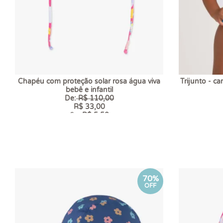
Chapéu com proteção solar rosa água viva
Trijunto - c
bebê e infantil
De:
R$ 110,00
R$ 33,00
6 x
R$ 5,50
70%
OFF