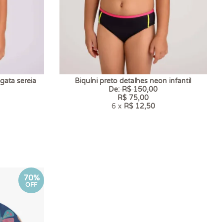
gata sereia
Biquíni preto detalhes neon infantil
De:
R$ 150,00
R$ 75,00
6 x
R$ 12,50
70%
OFF