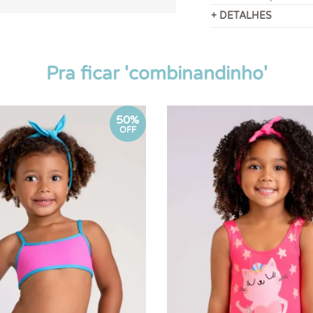
+ DETALHES
Pra ficar 'combinandinho'
50%
OFF