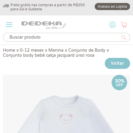
Frete grátis nas compras a partir de R$350
10% off na primeir
Acesso ao Lojista
para Sul e Sudeste
DEDEKA10
Home
»
0-12 meses
»
Menina
»
Conjunto de Body
»
Conjunto body bebê calça jacquard urso rosa
Voltar
30%
OFF