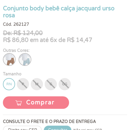
Conjunto body bebê calça jacquard urso
rosa
Cód. 262127
De: R$ 124,00
R$ 86,80 em até 6x de R$ 14,47
Outras Cores:
Tamanho
RN
P
M
G
GG
Comprar
CONSULTE O FRETE E O PRAZO DE ENTREGA