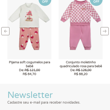
OFF
OFF
‹
›
–
–
Pijama soft cogumelos para
Conjunto moletinho
bebê
quadriculado rosa para bebê
De:
R$ 121,00
De:
R$ 126,00
R$ 84,70
R$ 88,20
6 x
R$ 14,12
6 x
R$ 14,70
Newsletter
Cadastre seu e-mail para receber novidades.