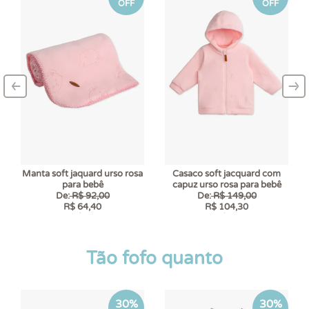
OFF
OFF
‹
›
–
–
Manta soft jaquard urso rosa
Casaco soft jacquard com
para bebê
capuz urso rosa para bebê
De:
R$ 92,00
De:
R$ 149,00
R$ 64,40
R$ 104,30
6 x
R$ 10,73
6 x
R$ 17,38
Tão fofo quanto
30%
30%