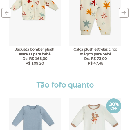
‹
›
–
–
Jaqueta bomber plush
Calça plush estrelas circo
estrelas para bebê
mágico para bebê
De:
R$ 168,00
De:
R$ 73,00
R$ 109,20
R$ 47,45
6 x
R$ 18,20
6 x
R$ 7,91
Tão fofo quanto
30%
OFF