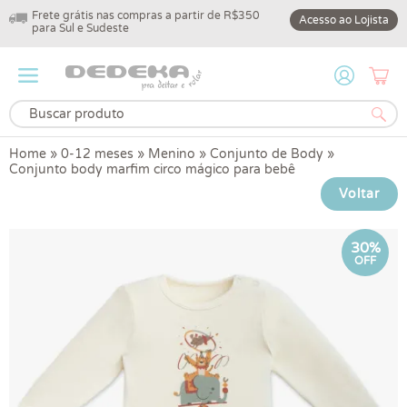
Frete grátis nas compras a partir de R$350
10% off na primeir
Acesso ao Lojista
para Sul e Sudeste
DEDEKA10
Home
»
0-12 meses
»
Menino
»
Conjunto de Body
»
Conjunto body marfim circo mágico para bebê
Voltar
30%
OFF