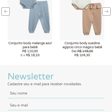
‹
›
–
–
Conjunto body melange azul
Conjunto body suedine
para bebê
egipcio circo mágico bebê
R$ 110,00
De:
R$ 149,00
6 x
R$ 18,33
R$ 104,30
6 x
R$ 17,38
Newsletter
Cadastre seu e-mail para receber novidades.