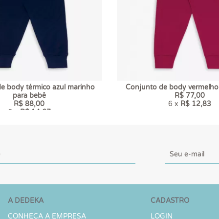
e body térmico azul marinho
Conjunto de body vermelho
para bebê
R$ 77,00
R$ 88,00
6 x
R$ 12,83
6 x
R$ 14,67
A DEDEKA
CADASTRO
CONHEÇA A EMPRESA
LOGIN