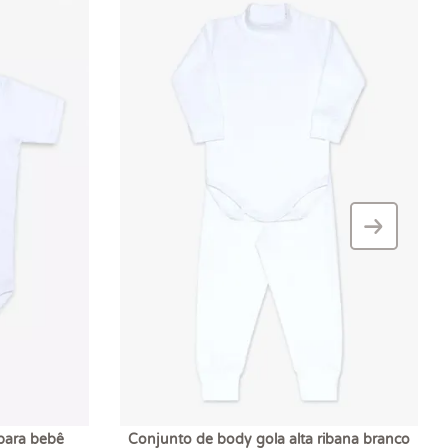
›
–
para bebê
Conjunto de body gola alta ribana branco