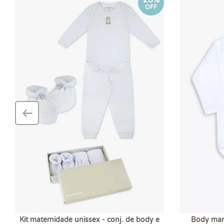
20%
OFF
‹
–
Kit maternidade unissex - conj. de body e
Body man