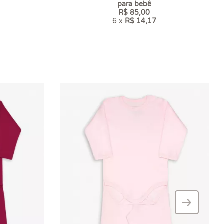
para bebê
R$ 85,00
6 x
R$ 14,17
›
–