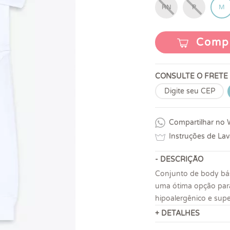
RN
P
M
Comp
CONSULTE O FRETE
Compartilhar no
Instruções de La
- DESCRIÇÃO
Conjunto de body bás
uma ótima opção para
hipoalergênico e sup
+ DETALHES