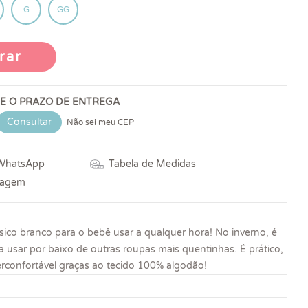
G
GG
rar
 E O PRAZO DE ENTREGA
Consultar
Não sei meu CEP
 WhatsApp
Tabela de Medidas
vagem
ico branco para o bebê usar a qualquer hora! No inverno, é
 usar por baixo de outras roupas mais quentinhas. É prático,
erconfortável graças ao tecido 100% algodão!