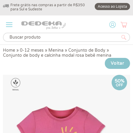
Frete grátis nas compras a partir de R$350
10% off na primeir
Acesso ao Lojista
para Sul e Sudeste
DEDEKA10
Home
»
0-12 meses
»
Menina
»
Conjunto de Body
»
Conjunto de body e calcinha modal rosa bebê menina
Voltar
50%
OFF