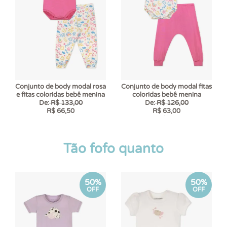
Conjunto de body modal rosa
Conjunto de body modal fitas
e fitas coloridas bebê menina
coloridas bebê menina
De:
R$ 133,00
De:
R$ 126,00
R$ 66,50
R$ 63,00
6 x
R$ 11,08
6 x
R$ 10,50
Tão fofo quanto
50%
50%
OFF
OFF