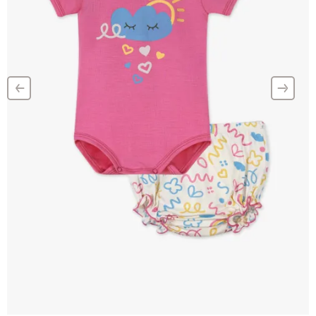
‹
›
–
–