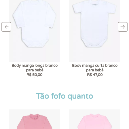
‹
›
–
–
Body manga longa branco
Body manga curta branco
para bebê
para bebê
R$ 50,00
R$ 47,00
6 x
R$ 8,33
6 x
R$ 7,83
Tão fofo quanto