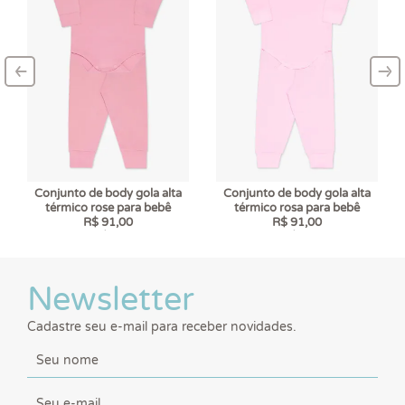
‹
›
–
–
Conjunto de body gola alta
Conjunto de body gola alta
térmico rose para bebê
térmico rosa para bebê
R$ 91,00
R$ 91,00
6 x
R$ 15,17
6 x
R$ 15,17
Newsletter
Cadastre seu e-mail para receber novidades.