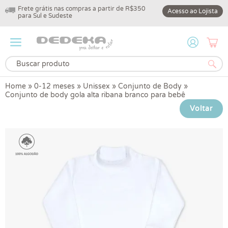
Frete grátis nas compras a partir de R$350
10% off na primeir
Acesso ao Lojista
para Sul e Sudeste
DEDEKA10
Home
»
0-12 meses
»
Unissex
»
Conjunto de Body
»
Conjunto de body gola alta ribana branco para bebê
Voltar