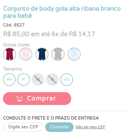
Conjunto de body gola alta ribana branco
para bebê
Cód. 6527
R$ 85,00 em até 6x de R$ 14,17
Outras Cores:
Tamanho
RN
P
M
G
GG
Comprar
CONSULTE O FRETE E O PRAZO DE ENTREGA
Consultar
Não sei meu CEP