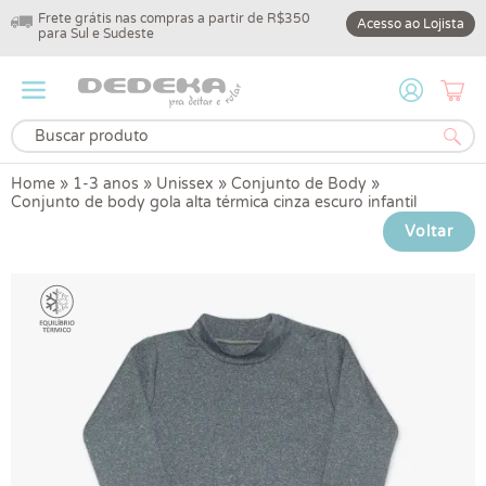
Frete grátis nas compras a partir de R$350
10% off na primeir
Acesso ao Lojista
para Sul e Sudeste
DEDEKA10
Home
»
1-3 anos
»
Unissex
»
Conjunto de Body
»
Conjunto de body gola alta térmica cinza escuro infantil
Voltar