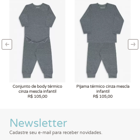
‹
›
–
–
Conjunto de body térmico
Pijama térmico cinza mescla
cinza mescla infantil
infantil
R$ 105,00
R$ 105,00
6 x
R$ 17,50
6 x
R$ 17,50
Newsletter
Cadastre seu e-mail para receber novidades.