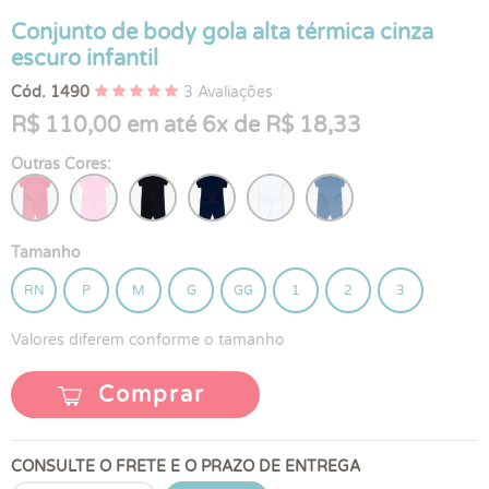
Conjunto de body gola alta térmica cinza
escuro infantil
Cód. 1490
3 Avaliações
R$ 110,00 em até 6x de R$ 18,33
Outras Cores:
Tamanho
RN
P
M
G
GG
1
2
3
Valores diferem conforme o tamanho
Comprar
CONSULTE O FRETE E O PRAZO DE ENTREGA