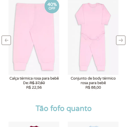
40%
OFF
‹
›
–
–
Calça térmica rosa para bebê
Conjunto de body térmico
De:
R$ 37,60
rosa para bebê
R$ 22,56
R$ 88,00
6 x
R$ 3,76
6 x
R$ 14,67
Tão fofo quanto