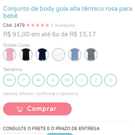
Conjunto de body gola alta térmico rosa para
bebê
Cód. 1479
5 Avaliações
R$ 91,00 em até 6x de R$ 15,17
Outras Cores:
Tamanho
RN
P
M
G
GG
1
2
3
Valores diferem conforme o tamanho
Comprar
CONSULTE O FRETE E O PRAZO DE ENTREGA