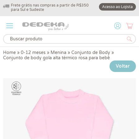
Frete grátis nas compras a partir de R$350
10% off na primeir
Acesso ao Lojista
para Sul e Sudeste
DEDEKA10
Home
»
0-12 meses
»
Menina
»
Conjunto de Body
»
Conjunto de body gola alta térmico rosa para bebê
Voltar