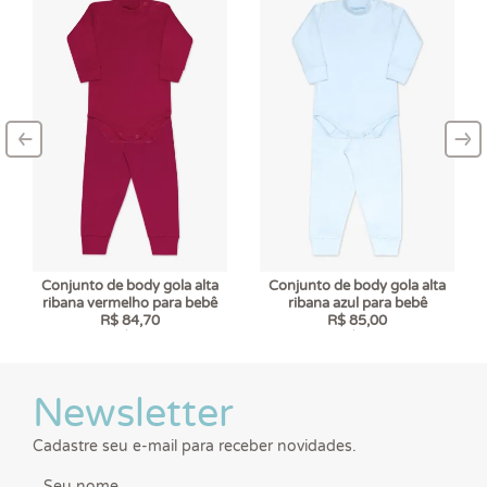
‹
›
–
–
Conjunto de body gola alta
Conjunto de body gola alta
ribana vermelho para bebê
ribana azul para bebê
R$ 84,70
R$ 85,00
6 x
R$ 14,12
6 x
R$ 14,17
Newsletter
Cadastre seu e-mail para receber novidades.