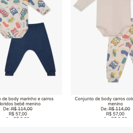
 de body marinho e carros
Conjunto de body carros col
loridos bebê menino
menino
De:
R$ 114,00
De:
R$ 114,00
R$ 57,00
R$ 57,00
6 x
R$ 9,50
6 x
R$ 9,50