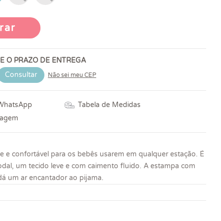
rar
 E O PRAZO DE ENTREGA
Consultar
Não sei meu CEP
 WhatsApp
Tabela de Medidas
vagem
e e confortável para os bebês usarem em qualquer estação. É
al, um tecido leve e com caimento fluido. A estampa com
dá um ar encantador ao pijama.