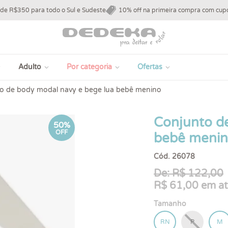
 de R$350 para todo o Sul e Sudeste
10% off na primeira compra com c
Adulto
Por categoria
Ofertas
o de body modal navy e bege lua bebê menino
Conjunto d
50%
OFF
bebê meni
Cód. 26078
De: R$ 122,00
R$ 61,00 em at
Tamanho
RN
P
M