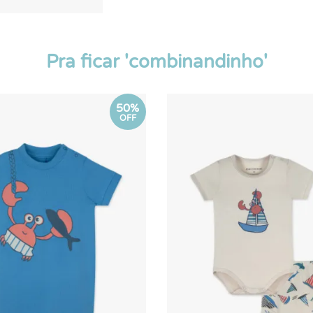
Pra ficar 'combinandinho'
50%
OFF