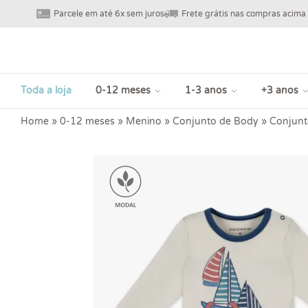
Parcele em até 6x sem juros
Frete grátis nas compras acima
Toda a loja
0-12 meses
1-3 anos
+3 anos
Home
»
0-12 meses
»
Menino
»
Conjunto de Body
»
Conjunt