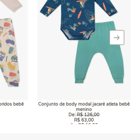
›
–
oridos bebê
Conjunto de body modal jacaré atleta bebê
menino
De:
R$ 126,00
R$ 63,00
6 x
R$ 10,50