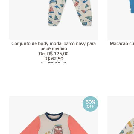
Conjunto de body modal barco navy para
Macacão cu
bebê menino
De:
R$ 125,00
R$ 62,50
6 x
R$ 10,42
50%
OFF