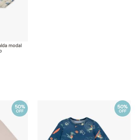
alda modal
o
50%
50%
OFF
OFF