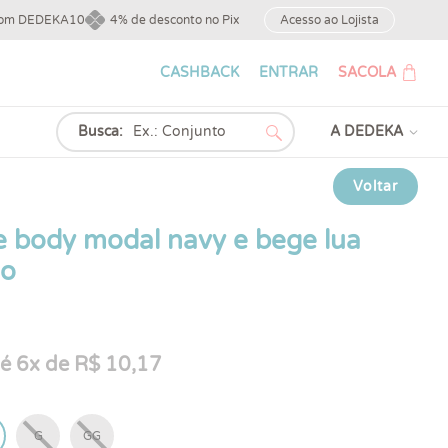
upom DEDEKA10
4% de desconto no Pix
Acesso ao Lojista
CASHBACK
ENTRAR
SACOLA
Busca:
A DEDEKA
Voltar
e body modal navy e bege lua
no
é 6x de R$ 10,17
G
GG