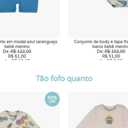
rto em modal azul caranguejo
Conjunto de body e tapa fr
bebê menino
barco bebê menin
De:
R$ 122,00
De:
R$ 102,00
R$ 61,00
R$ 51,00
6 x
R$ 10,17
6 x
R$ 8,50
Tão fofo quanto
50%
OFF