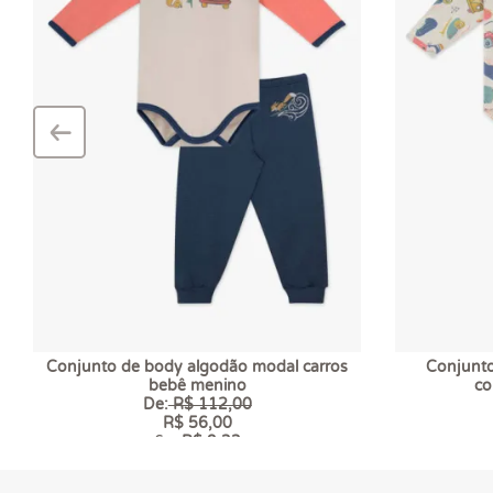
‹
–
Conjunto de body algodão modal carros
Conjunto
bebê menino
co
De:
R$ 112,00
R$ 56,00
6 x
R$ 9,33