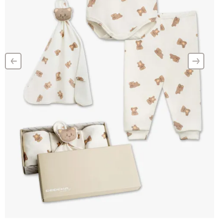
‹
›
–
–