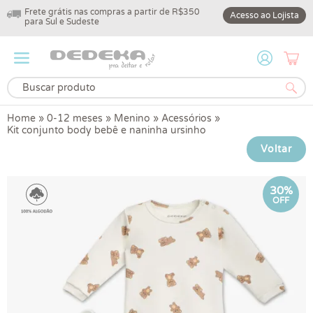
Frete grátis nas compras a partir de R$350
10% off na primeir
Acesso ao Lojista
para Sul e Sudeste
DEDEKA10
Home
»
0-12 meses
»
Menino
»
Acessórios
»
Kit conjunto body bebê e naninha ursinho
Voltar
30%
OFF