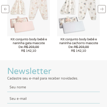
‹
›
–
–
Kit conjunto body bebê e
Kit conjunto body bebê e
naninha gata mascote
naninha cachorro mascote
De:
R$ 203,00
De:
R$ 203,00
R$ 142,10
R$ 142,10
6 x
R$ 23,68
6 x
R$ 23,68
Newsletter
Cadastre seu e-mail para receber novidades.