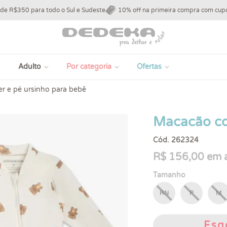
 de R$350 para todo o Sul e Sudeste
10% off na primeira compra com c
Adulto
Por categoria
Ofertas
r e pé ursinho para bebê
Macacão co
Cód. 262324
R$ 156,00 em a
Tamanho
RN
P
M
Esg