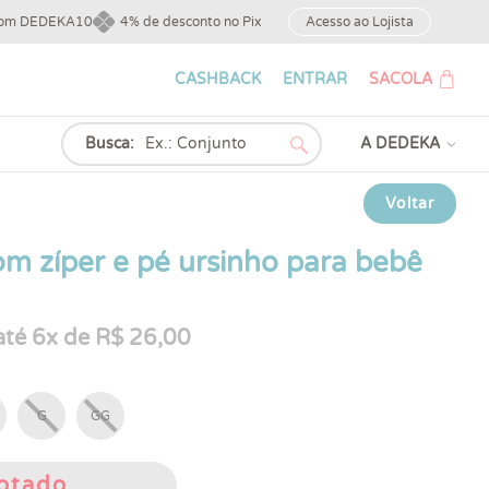
upom DEDEKA10
4% de desconto no Pix
Acesso ao Lojista
CASHBACK
ENTRAR
SACOLA
Busca:
A DEDEKA
Voltar
m zíper e pé ursinho para bebê
té 6x de R$ 26,00
G
GG
otado