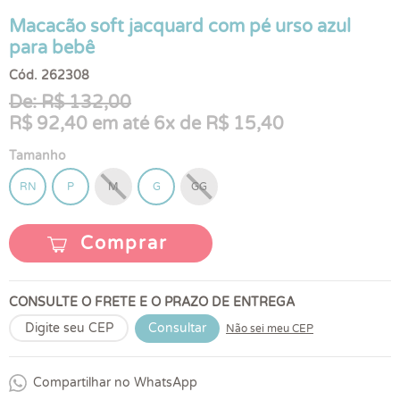
Macacão soft jacquard com pé urso azul
para bebê
Cód. 262308
De: R$ 132,00
R$ 92,40 em até 6x de R$ 15,40
Tamanho
RN
P
M
G
GG
Comprar
CONSULTE O FRETE E O PRAZO DE ENTREGA
Consultar
Não sei meu CEP
Compartilhar no WhatsApp