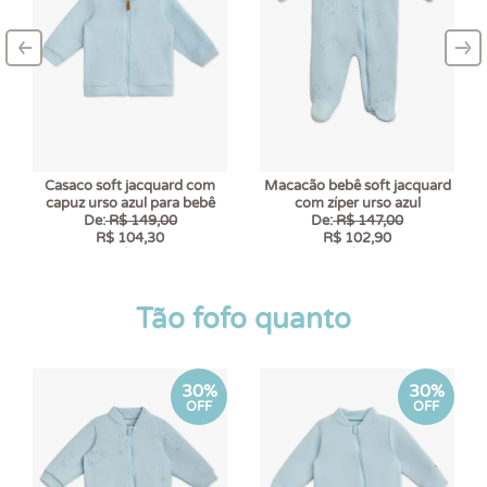
‹
›
–
–
Casaco soft jacquard com
Macacão bebê soft jacquard
capuz urso azul para bebê
com zíper urso azul
De:
R$ 149,00
De:
R$ 147,00
R$ 104,30
R$ 102,90
6 x
R$ 17,38
6 x
R$ 17,15
Tão fofo quanto
30%
30%
OFF
OFF