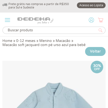
Frete grátis nas compras a partir de R$350
10% off na primeir
Acesso ao Lojista
para Sul e Sudeste
DEDEKA10
Home
»
0-12 meses
»
Menino
»
Macacão
»
Macacão soft jacquard com pé urso azul para bebê
Voltar
30%
OFF