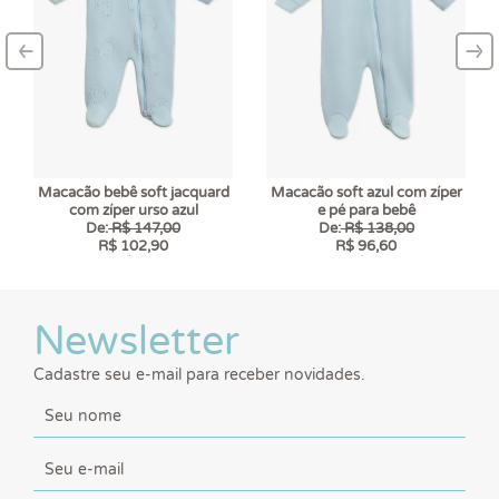
‹
›
–
–
Macacão bebê soft jacquard
Macacão soft azul com zíper
com zíper urso azul
e pé para bebê
De:
R$ 147,00
De:
R$ 138,00
R$ 102,90
R$ 96,60
6 x
R$ 17,15
6 x
R$ 16,10
Newsletter
Cadastre seu e-mail para receber novidades.