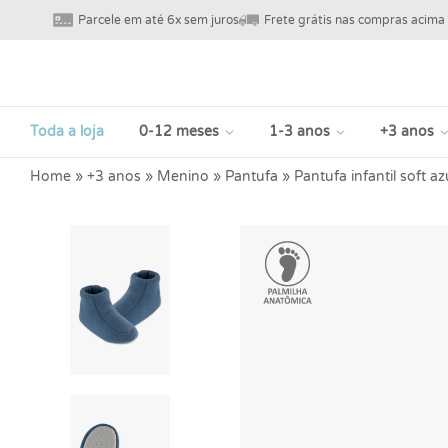
Parcele em até 6x sem juros
Frete grátis nas compras acima
Toda a loja
0-12 meses
1-3 anos
+3 anos
Home
»
+3 anos
»
Menino
»
Pantufa
»
Pantufa infantil soft az