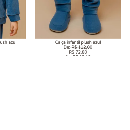
lush azul
Calça infantil plush azul
De:
R$ 112,00
R$ 72,80
6 x
R$ 12,13