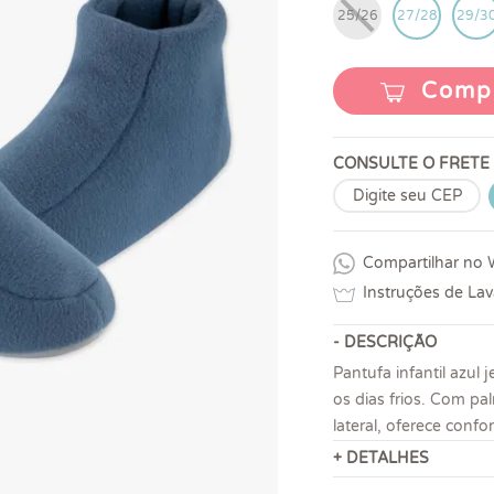
25/26
27/28
29/3
Comp
CONSULTE O FRETE
Compartilhar no
Instruções de La
- DESCRIÇÃO
Pantufa infantil azul
os dias frios. Com pa
lateral, oferece confo
+ DETALHES