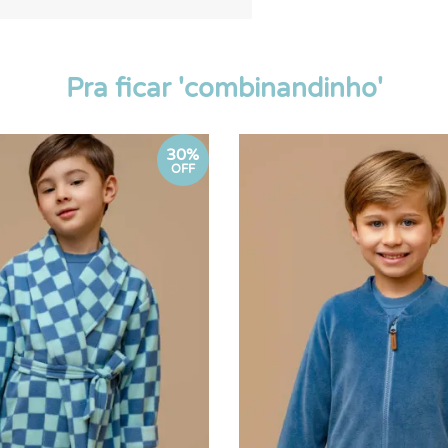
Pra ficar 'combinandinho'
30%
OFF