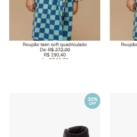
Roupão teen soft quadriculado
Roupão 
De:
R$ 272,00
R$ 190,40
6 x
R$ 31,73
30%
OFF