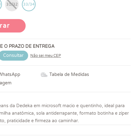
0
31/32
33/34
rar
 E O PRAZO DE ENTREGA
Consultar
Não sei meu CEP
 WhatsApp
Tabela de Medidas
vagem
 jeans da Dedeka em microsoft macio e quentinho, ideal para
lmilha anatômica, sola antiderrapante, formato botinha e zíper
rto, praticidade e firmeza ao caminhar.