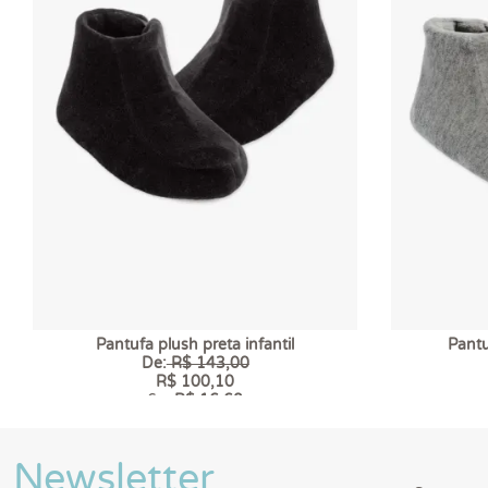
Pantufa plush preta infantil
Pantu
De:
R$ 143,00
R$ 100,10
6 x
R$ 16,68
Newsletter