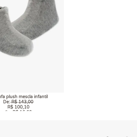
fa plush mescla infantil
De:
R$ 143,00
R$ 100,10
6 x
R$ 16,68