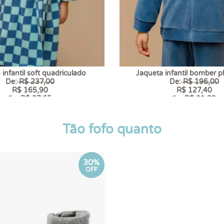
infantil soft quadriculado
Jaqueta infantil bomber p
De:
R$ 237,00
De:
R$ 196,00
R$ 165,90
R$ 127,40
6 x
R$ 27,65
6 x
R$ 21,23
Tão fofo quanto
30%
OFF