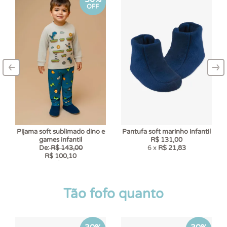
OFF
‹
›
–
–
Pijama soft sublimado dino e
Pantufa soft marinho infantil
games infantil
R$ 131,00
De:
R$ 143,00
6 x
R$ 21,83
R$ 100,10
6 x
R$ 16,68
Tão fofo quanto