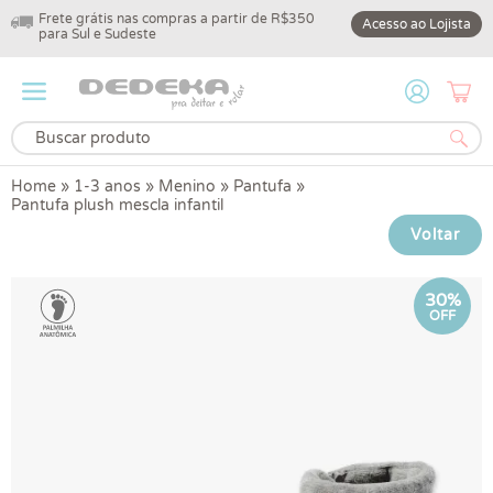
Frete grátis nas compras a partir de R$350
10% off na primeir
Acesso ao Lojista
para Sul e Sudeste
DEDEKA10
Home
»
1-3 anos
»
Menino
»
Pantufa
»
Pantufa plush mescla infantil
Voltar
30%
OFF