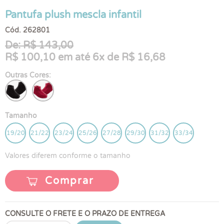
Pantufa plush mescla infantil
Cód. 262801
De: R$ 143,00
R$ 100,10 em até 6x de R$ 16,68
Outras Cores:
Tamanho
19/20
21/22
23/24
25/26
27/28
29/30
31/32
33/34
Valores diferem conforme o tamanho
Comprar
CONSULTE O FRETE E O PRAZO DE ENTREGA