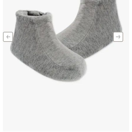
‹
›
–
–