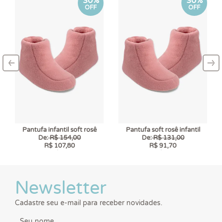
30%
30%
OFF
OFF
‹
›
–
–
Pantufa infantil soft rosê
Pantufa soft rosê infantil
De:
R$ 154,00
De:
R$ 131,00
R$ 107,80
R$ 91,70
6 x
R$ 17,97
6 x
R$ 15,28
Newsletter
Cadastre seu e-mail para receber novidades.