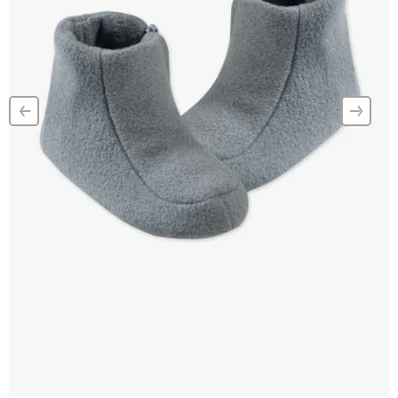
‹
›
–
–