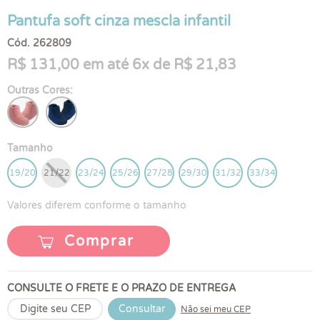
Pantufa soft cinza mescla infantil
Cód. 262809
R$ 131,00 em até 6x de R$ 21,83
Outras Cores:
Tamanho
19/20
21/22
23/24
25/26
27/28
29/30
31/32
33/34
Valores diferem conforme o tamanho
Comprar
CONSULTE O FRETE E O PRAZO DE ENTREGA
Consultar
Não sei meu CEP