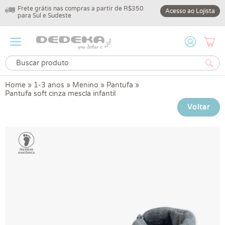
Frete grátis nas compras a partir de R$350
10% off na primeir
Acesso ao Lojista
para Sul e Sudeste
DEDEKA10
Home
»
1-3 anos
»
Menino
»
Pantufa
»
Pantufa soft cinza mescla infantil
Voltar