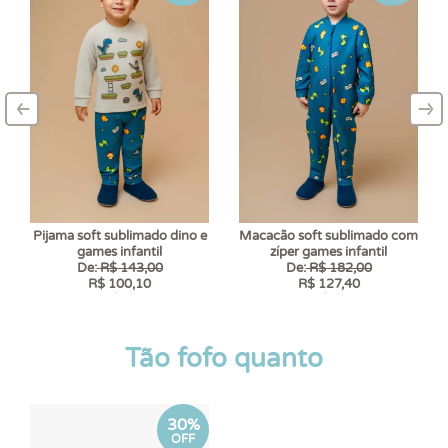
‹
›
–
–
Pijama soft sublimado dino e
Macacão soft sublimado com
games infantil
zíper games infantil
De:
R$ 143,00
De:
R$ 182,00
R$ 100,10
R$ 127,40
6 x
R$ 16,68
6 x
R$ 21,23
Tão fofo quanto
30%
OFF