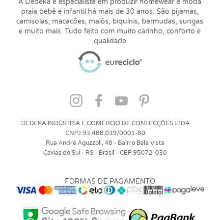
A Dedeka é especialista em produzir homewear e moda
praia bebê e infantil há mais de 30 anos. São pijamas,
camisolas, macacões, maiôs, biquínis, bermudas, sungas
e muito mais. Tudo feito com muito carinho, conforto e
qualidade
DEDEKA INDÚSTRIA E COMÉRCIO DE CONFECÇÕES LTDA
CNPJ 93.488.039/0001-80
Rua André Aguzzoli, 48 - Bairro Bela Vista
Caxias do Sul - RS - Brasil - CEP 95072-030
FORMAS DE PAGAMENTO