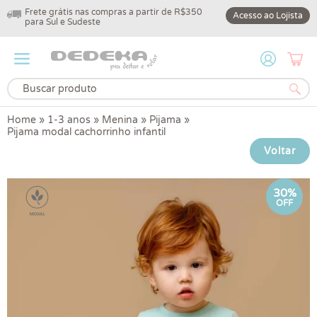
Frete grátis nas compras a partir de R$350
10% off na primeir
Acesso ao Lojista
para Sul e Sudeste
DEDEKA10
Home
»
1-3 anos
»
Menina
»
Pijama
»
Pijama modal cachorrinho infantil
Voltar
30%
OFF