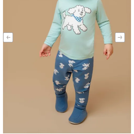
‹
›
–
–