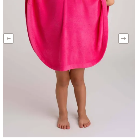
‹
›
–
–