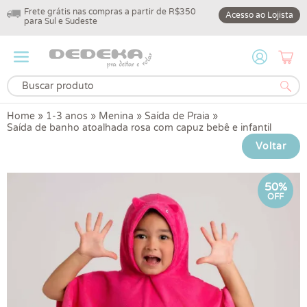
Frete grátis nas compras a partir de R$350
10% off na primeir
Acesso ao Lojista
para Sul e Sudeste
DEDEKA10
Home
»
1-3 anos
»
Menina
»
Saída de Praia
»
Saída de banho atoalhada rosa com capuz bebê e infantil
Voltar
50%
OFF