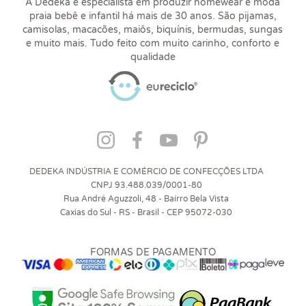
A Dedeka é especialista em produzir homewear e moda
praia bebê e infantil há mais de 30 anos. São pijamas,
camisolas, macacões, maiôs, biquínis, bermudas, sungas
e muito mais. Tudo feito com muito carinho, conforto e
qualidade
DEDEKA INDÚSTRIA E COMÉRCIO DE CONFECÇÕES LTDA
CNPJ 93.488.039/0001-80
Rua André Aguzzoli, 48 - Bairro Bela Vista
Caxias do Sul - RS - Brasil - CEP 95072-030
FORMAS DE PAGAMENTO