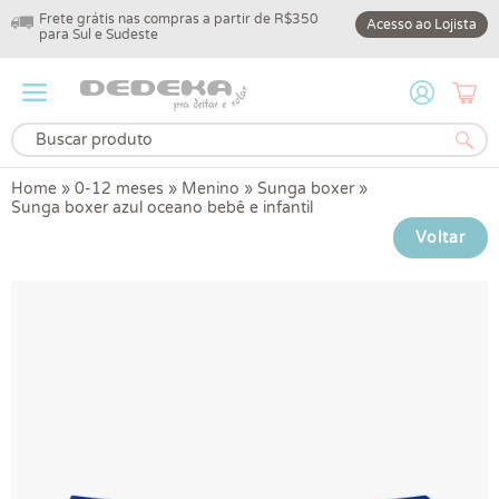
Frete grátis nas compras a partir de R$350
10% off na primeir
Acesso ao Lojista
para Sul e Sudeste
DEDEKA10
Home
»
0-12 meses
»
Menino
»
Sunga boxer
»
Sunga boxer azul oceano bebê e infantil
Voltar