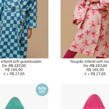
nfantil soft quadriculado
Roupão infantil soft ros
De:
R$ 237,00
De:
R$ 237,00
R$ 165,90
R$ 165,90
6 x
R$ 27,65
6 x
R$ 27,65
50%
OFF