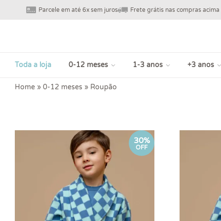
Parcele em até 6x sem juros
Frete grátis nas compras acima
Toda a loja
0-12 meses
1-3 anos
+3 anos
Home
»
0-12 meses
»
Roupão
30%
OFF