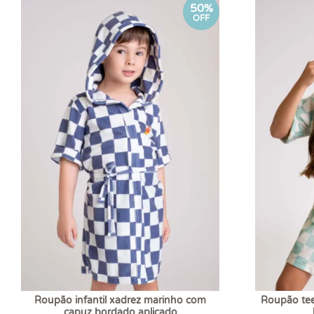
50%
OFF
Roupão infantil xadrez marinho com
Roupão tee
capuz bordado aplicado