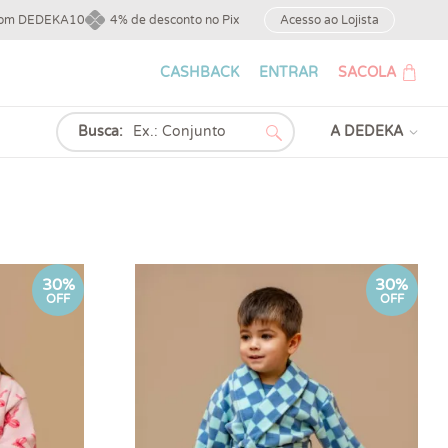
upom DEDEKA10
4% de desconto no Pix
Acesso ao Lojista
CASHBACK
ENTRAR
SACOLA
Busca:
A DEDEKA
30%
30%
OFF
OFF