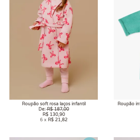
Roupão soft rosa laços infantil
Roupão inf
De:
R$ 187,00
R$ 130,90
6 x
R$ 21,82