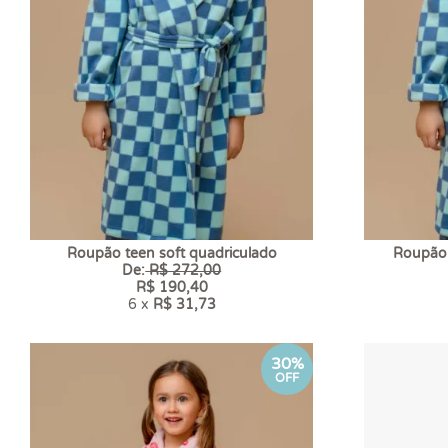
Roupão teen soft quadriculado
Roupão i
De:
R$ 272,00
R$ 190,40
6 x
R$ 31,73
30%
OFF