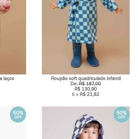
a laços
Roupão soft quadriculado infantil
De:
R$ 187,00
R$ 130,90
6 x
R$ 21,82
50%
50%
OFF
OFF