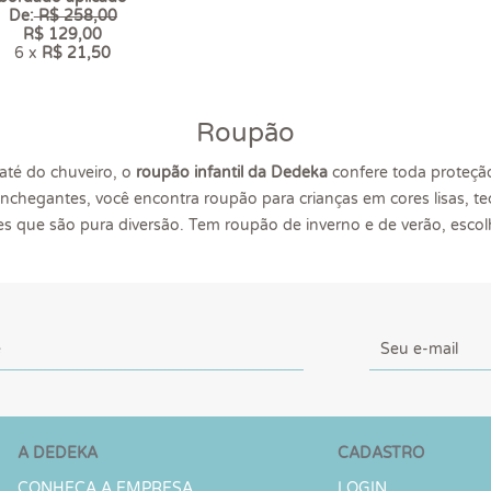
De:
R$ 258,00
R$ 129,00
6 x
R$ 21,50
Roupão
até do chuveiro, o
roupão infantil da Dedeka
confere toda proteçã
onchegantes, você encontra roupão para crianças em cores lisas, 
es que são pura diversão. Tem roupão de inverno e de verão, escol
A DEDEKA
CADASTRO
CONHEÇA A EMPRESA
LOGIN