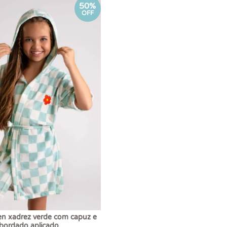
50%
OFF
n xadrez verde com capuz e
bordado aplicado