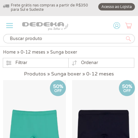
Frete grátis nas compras a partir de R$350
10% off na primeir
Acesso ao Lojista
para Sul e Sudeste
DEDEKA10
Home
»
0-12 meses
»
Sunga boxer
Filtrar
Ordenar
Produtos » Sunga boxer » 0-12 meses
50%
50%
OFF
OFF