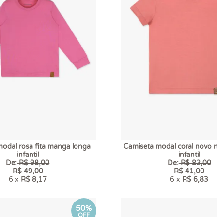
odal rosa fita manga longa
Camiseta modal coral novo 
infantil
infantil
De:
R$ 98,00
De:
R$ 82,00
R$ 49,00
R$ 41,00
6 x
R$ 8,17
6 x
R$ 6,83
50%
OFF