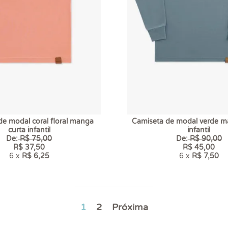
de modal coral floral manga
Camiseta de modal verde m
curta infantil
infantil
De:
R$ 75,00
De:
R$ 90,00
R$ 37,50
R$ 45,00
6 x
R$ 6,25
6 x
R$ 7,50
1
2
Próxima