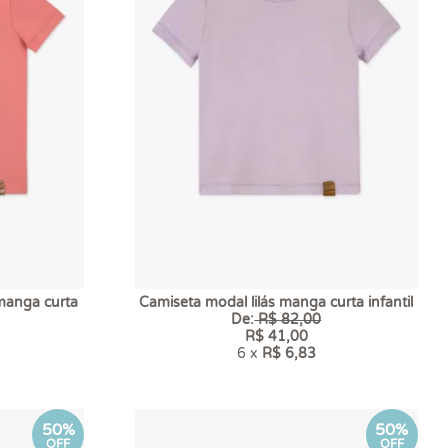
manga curta
Camiseta modal lilás manga curta infantil
De:
R$ 82,00
R$ 41,00
6 x
R$ 6,83
50%
50%
OFF
OFF