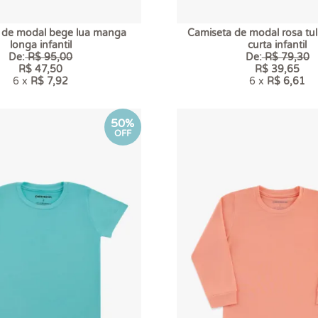
 de modal bege lua manga
Camiseta de modal rosa tu
longa infantil
curta infantil
De:
R$ 95,00
De:
R$ 79,30
R$ 47,50
R$ 39,65
6 x
R$ 7,92
6 x
R$ 6,61
50%
OFF