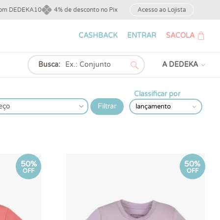
upom DEDEKA10
4% de desconto no Pix
Acesso ao Lojista
CASHBACK
ENTRAR
SACOLA
Busca:
A DEDEKA
Classificar por
eço
50%
50%
OFF
OFF