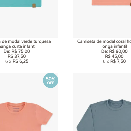
 de modal verde turquesa
Camiseta de modal coral fl
anga curta infantil
longa infantil
De:
R$ 75,00
De:
R$ 90,00
R$ 37,50
R$ 45,00
6 x
R$ 6,25
6 x
R$ 7,50
50%
OFF