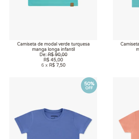
Camiseta de modal verde turquesa
Camiseta
manga longa infantil
m
De:
R$ 90,00
R$ 45,00
6 x
R$ 7,50
50%
OFF