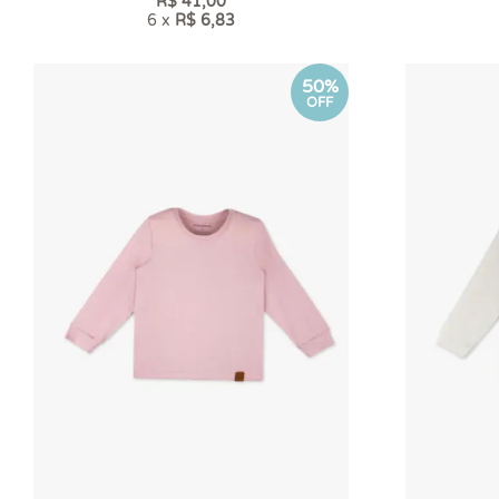
R$ 41,00
6 x
R$ 6,83
50%
OFF