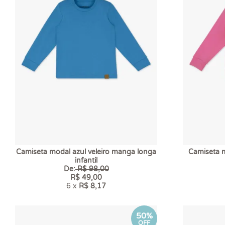
Camiseta modal azul veleiro manga longa
Camiseta m
infantil
De:
R$ 98,00
R$ 49,00
6 x
R$ 8,17
50%
OFF