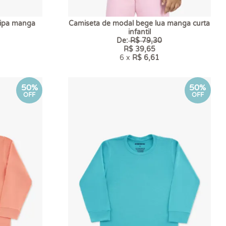
lipa manga
Camiseta de modal bege lua manga curta
infantil
De:
R$ 79,30
R$ 39,65
6 x
R$ 6,61
50%
50%
OFF
OFF