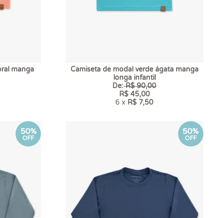
oral manga
Camiseta de modal verde ágata manga
longa infantil
De:
R$ 90,00
R$ 45,00
6 x
R$ 7,50
50%
50%
OFF
OFF