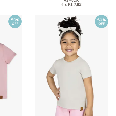
R$ 47,50
6 x
R$ 7,92
50%
50%
OFF
OFF