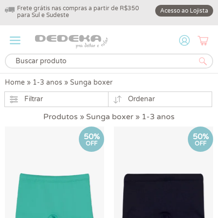
Frete grátis nas compras a partir de R$350
10% off na primeir
Acesso ao Lojista
para Sul e Sudeste
DEDEKA10
Home
»
1-3 anos
»
Sunga boxer
Filtrar
Ordenar
Produtos » Sunga boxer » 1-3 anos
50%
50%
OFF
OFF