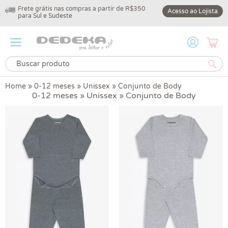
Frete grátis nas compras a partir de R$350
10% off na primeir
Acesso ao Lojista
para Sul e Sudeste
DEDEKA10
Home
»
0-12 meses
»
Unissex
»
Conjunto de Body
0-12 meses » Unissex » Conjunto de Body