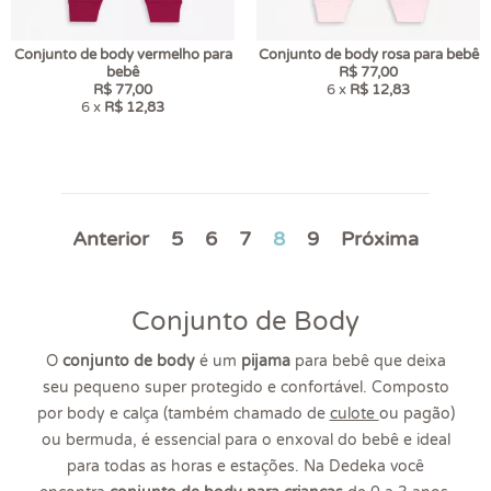
Conjunto de body vermelho para
Conjunto de body rosa para bebê
bebê
R$ 77,00
R$ 77,00
6 x
R$ 12,83
6 x
R$ 12,83
Anterior
5
6
7
8
9
Próxima
Conjunto de Body
O
conjunto de body
é um
pijama
para bebê que deixa
seu pequeno super protegido e confortável. Composto
por body e calça (também chamado de
culote
ou pagão)
ou bermuda, é essencial para o enxoval do bebê e ideal
para todas as horas e estações. Na Dedeka você