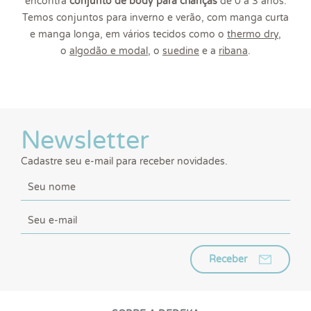
encontra
conjunto de body para crianças
de 0 a 3 anos.
Temos conjuntos para inverno e verão, com manga curta
e manga longa, em vários tecidos como o
thermo dry
,
o
algodão e
moda
l
, o
suedine
e a
ribana
.
Newsletter
Cadastre seu e-mail para receber novidades.
Receber