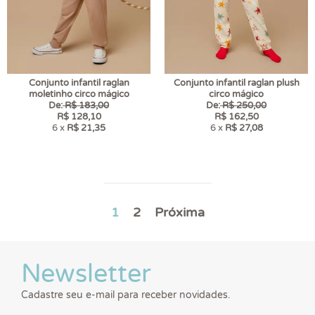
Conjunto infantil raglan
Conjunto infantil raglan plush
moletinho circo mágico
circo mágico
De:
R$ 183,00
De:
R$ 250,00
R$ 128,10
R$ 162,50
6 x
R$ 21,35
6 x
R$ 27,08
1
2
Próxima
Newsletter
Cadastre seu e-mail para receber novidades.