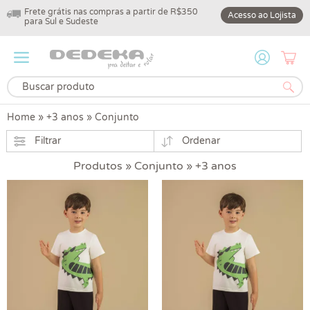
Frete grátis nas compras a partir de R$350
10% off na primeir
Acesso ao Lojista
para Sul e Sudeste
DEDEKA10
Home
»
+3 anos
»
Conjunto
Filtrar
Ordenar
Produtos » Conjunto » +3 anos