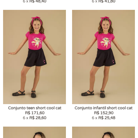
6 x
R$ 48,40
6 x
R$ 41,80
Conjunto teen short cool cat
Conjunto infantil short cool cat
R$ 171,60
R$ 152,90
6 x
R$ 28,60
6 x
R$ 25,48