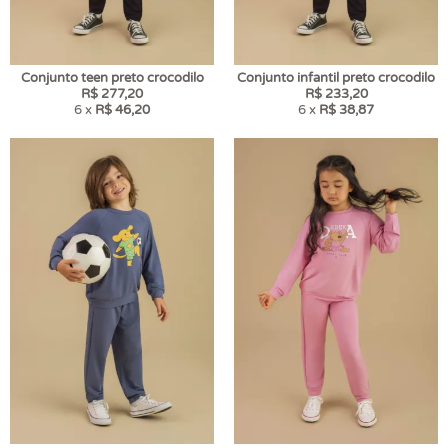
Conjunto teen preto crocodilo
Conjunto infantil preto crocodilo
R$ 277,20
R$ 233,20
6 x
R$ 46,20
6 x
R$ 38,87