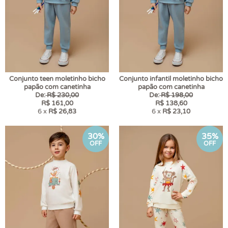
Conjunto teen moletinho bicho
Conjunto infantil moletinho bicho
papão com canetinha
papão com canetinha
De:
R$ 230,00
De:
R$ 198,00
R$ 161,00
R$ 138,60
6 x
R$ 26,83
6 x
R$ 23,10
30%
35%
OFF
OFF