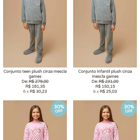
Conjunto teen plush cinza mescla
Conjunto infantil plush cinza
games
mescla games
De:
R$ 279,00
De:
R$ 231,00
R$ 181,35
R$ 150,15
6 x
R$ 30,23
6 x
R$ 25,03
30%
30%
OFF
OFF