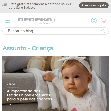
Frete grátis nas compras a partir de R$350
10% off na primeir
Acesso ao Lojista
para Sul e Sudeste
DEDEKA10
Assunto - Criança