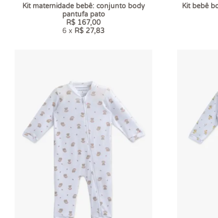
Kit maternidade bebê: conjunto body
Kit bebê b
pantufa pato
R$ 167,00
6 x
R$ 27,83