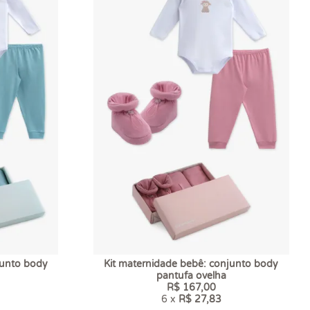
junto body
Kit maternidade bebê: conjunto body
pantufa ovelha
R$ 167,00
6 x
R$ 27,83