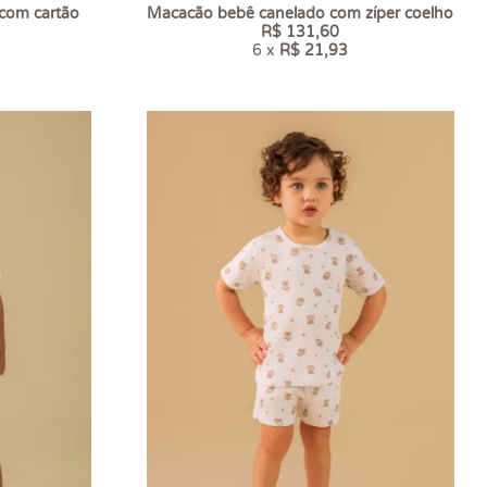
 com cartão
Macacão bebê canelado com zíper coelho
R$ 131,60
6 x
R$ 21,93