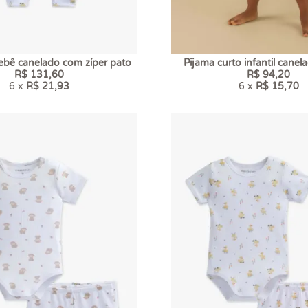
bê canelado com zíper pato
Pijama curto infantil canel
R$ 131,60
R$ 94,20
6 x
R$ 21,93
6 x
R$ 15,70