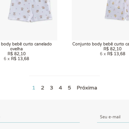
 body bebê curto canelado
Conjunto body bebê curto c
ovelha
R$ 82,10
R$ 82,10
6 x
R$ 13,68
6 x
R$ 13,68
1
2
3
4
5
Próxima