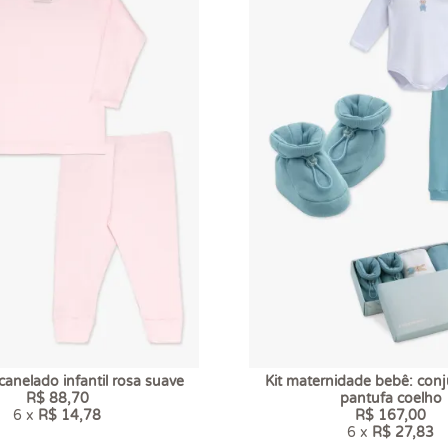
anelado infantil rosa suave
Kit maternidade bebê: con
R$ 88,70
pantufa coelho
6 x
R$ 14,78
R$ 167,00
6 x
R$ 27,83