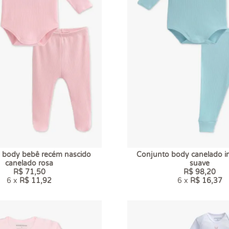
 body bebê recém nascido
Conjunto body canelado inf
canelado rosa
suave
R$ 71,50
R$ 98,20
6 x
R$ 11,92
6 x
R$ 16,37