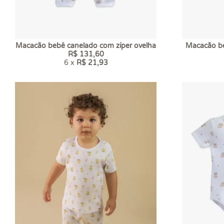
Macacão bebê canelado com zíper ovelha
Macacão be
R$ 131,60
6 x
R$ 21,93