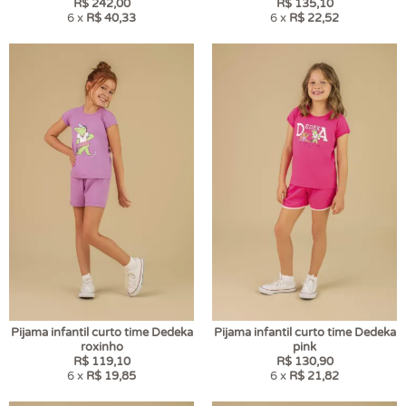
R$ 242,00
R$ 135,10
6 x
R$ 40,33
6 x
R$ 22,52
Pijama infantil curto time Dedeka
Pijama infantil curto time Dedeka
roxinho
pink
R$ 119,10
R$ 130,90
6 x
R$ 19,85
6 x
R$ 21,82