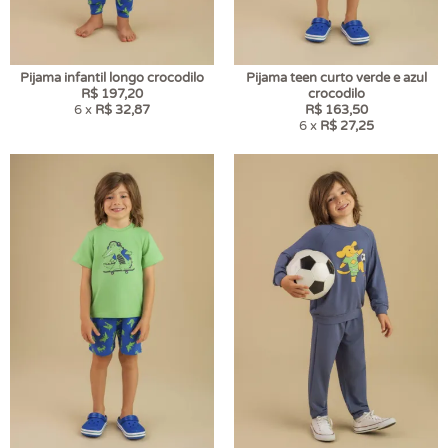
Pijama infantil longo crocodilo
Pijama teen curto verde e azul
R$ 197,20
crocodilo
6 x
R$ 32,87
R$ 163,50
6 x
R$ 27,25