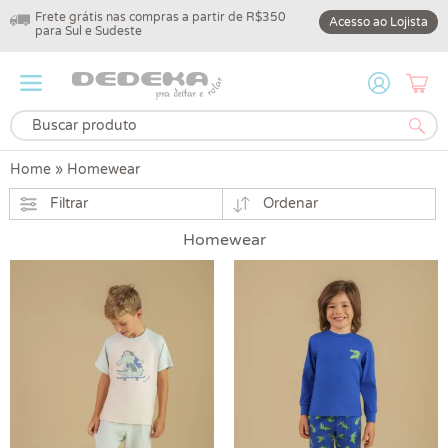
Frete grátis nas compras a partir de R$350
10% off na primeir
Acesso ao Lojista
para Sul e Sudeste
DEDEKA10
Home
»
Homewear
Filtrar
Ordenar
Homewear