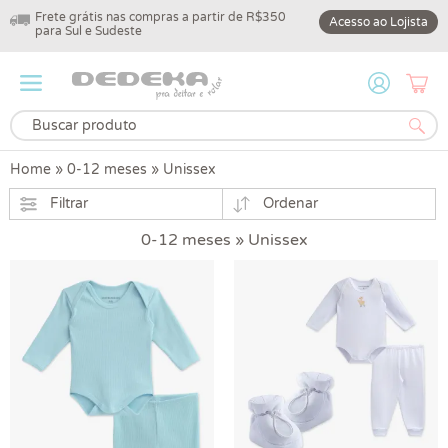
Frete grátis nas compras a partir de R$350
10% off na primeir
Acesso ao Lojista
para Sul e Sudeste
DEDEKA10
Home
»
0-12 meses
»
Unissex
Filtrar
Ordenar
0-12 meses » Unissex