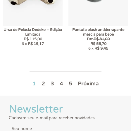
Urso de Pelúcia Dedeko – Edição
Pantufa plush antiderrapante
Limitada
mescla para bebê
R$ 115,00
De:
R$ 81,00
6 x
R$ 19,17
R$ 56,70
6 x
R$ 9,45
1
2
3
4
5
Próxima
Newsletter
Cadastre seu e-mail para receber novidades.