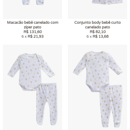
Macacão bebê canelado com
Conjunto body bebê curto
zíper pato
canelado pato
R$ 131,60
R$ 82,10
6 x
R$ 21,93
6 x
R$ 13,68