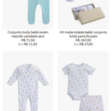
Conjunto body bebê recém
Kit maternidade bebê: conjunto
nascido canelado azul
body pantufa pato
R$ 71,50
R$ 167,00
6 x
R$ 11,92
6 x
R$ 27,83