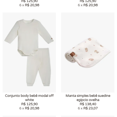
R$ 125,90
R$ 125,90
6 x
R$ 20,98
6 x
R$ 20,98
Conjunto body bebê modal off
Manta simples bebê suedine
white
egípcio ovelha
R$ 125,90
R$ 138,40
6 x
R$ 20,98
6 x
R$ 23,07