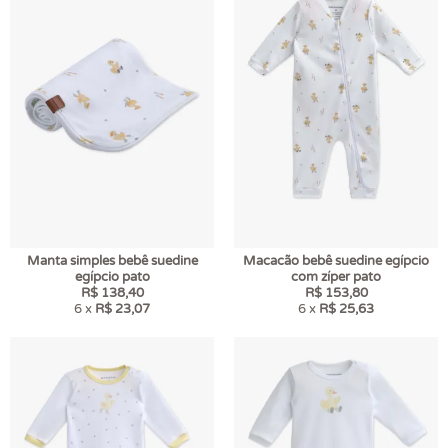
Manta simples bebê suedine
Macacão bebê suedine egípcio
egípcio pato
com zíper pato
R$ 138,40
R$ 153,80
6 x
R$ 23,07
6 x
R$ 25,63