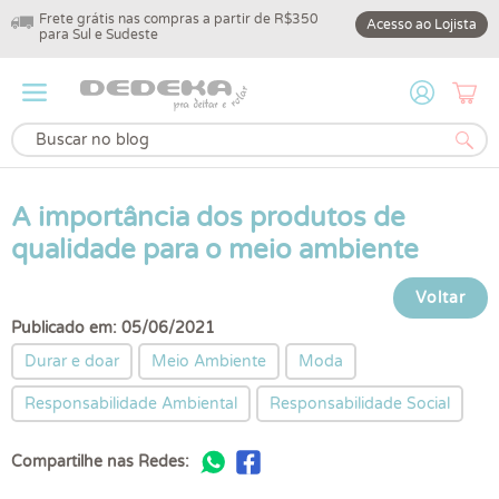
10% off na primeira compra com cupom
4% de desconto no 
Acesso ao Lojista
DEDEKA10
A importância dos produtos de
qualidade para o meio ambiente
Voltar
Publicado em: 05/06/2021
Durar e doar
Meio Ambiente
Moda
Responsabilidade Ambiental
Responsabilidade Social
Compartilhe nas Redes: